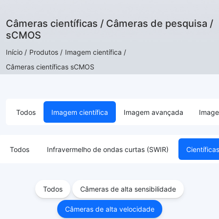
Câmeras científicas / Câmeras de pesquisa /
sCMOS
Início /
Produtos /
Imagem científica /
Câmeras científicas sCMOS
Todos
Imagem científica
Imagem avançada
Image
Todos
Infravermelho de ondas curtas (SWIR)
Científi
Todos
Câmeras de alta sensibilidade
Câmeras de alta velocidade