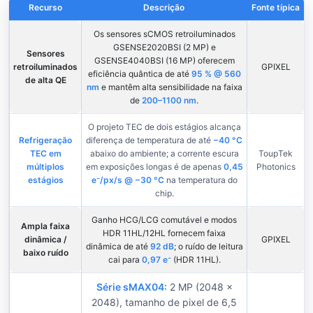
Recurso
Descrição
Fonte típica
Os sensores sCMOS retroiluminados
GSENSE2020BSI (2 MP) e
Sensores
GSENSE4040BSI (16 MP) oferecem
retroiluminados
GPIXEL
eficiência quântica de até
95 % @ 560
de alta QE
nm
e mantêm alta sensibilidade na faixa
de
200–1100 nm
.
O projeto TEC de dois estágios alcança
Refrigeração
diferença de temperatura de até
−40 °C
TEC em
abaixo do ambiente; a corrente escura
ToupTek
múltiplos
em exposições longas é de apenas
0,45
Photonics
estágios
e⁻/px/s @ −30 °C
na temperatura do
chip.
Ganho HCG/LCG comutável e modos
Ampla faixa
HDR 11HL/12HL fornecem faixa
dinâmica /
GPIXEL
dinâmica de até
92 dB
; o ruído de leitura
baixo ruído
cai para
0,97 e⁻
(HDR 11HL).
Série sMAX04:
2 MP (2048 ×
2048), tamanho de pixel de 6,5