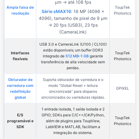
µm → até 108 fps
Ampla faixa de
ToupTek
Série sMAX16:
16 MP (4096 ×
resolução
Photonics
4096), tamanho de pixel de 9 µm
→ 20 fps (USB3), 23 fps
(CameraLink)
USB 3.0 e CameraLink (U100 / CL100)
estão disponíveis; um buffer DDR3
Interfaces
ToupTek
integrado de
512 MB–1 GB
garante
flexíveis
Photonics
transferência de alta velocidade sem
perdas.
Obturador de
Suporta obturador de varredura e o
varredura com
modo “Global Reset + leitura
GPIXEL
redefinição
sincronizada” para disparos
global
sincronizados ou varreduras rápidas.
1 entrada isolada, 1 saída isolada e 2
E/S
GPIO; SDKs para C/C++/C#/Python,
ToupTek
programável e
além de plugins para ToupView,
Photonics
SDK
LabVIEW e MATLAB, facilitam a
integração do sistema.