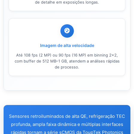
de detalhe em exposições longas.
Imagem de alta velocidade
Até 108 fps (2 MP) ou 90 fps (16 MP) em binning 2×2,
com buffer de 512 MB–1 GB, atendem a análises rápidas
de processo.
Sensores retroiluminados de alta QE, refrigeração TEC
profunda, ampla faixa dinâmica e múltiplas interfaces
rápidas tornam a série sCMOS da ToupTek Photonics