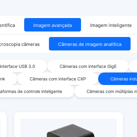
ntífica
Imagem avançada
Imagem inteligente
croscopia câmeras
Câmeras de imagem analítica
nterface USB 3.0
Câmeras com interface GigE
ink
Câmeras com interface CXP
Câmeras indu
aformas de controle inteligente
Câmeras com múltiplas m