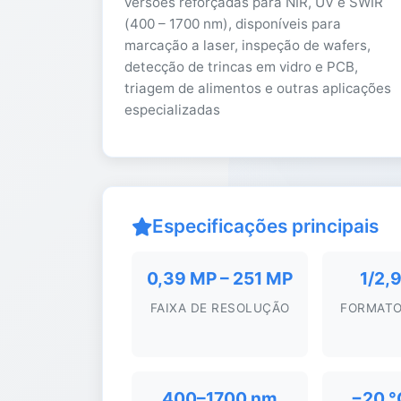
versões reforçadas para NIR, UV e SWIR
(400 – 1700 nm), disponíveis para
marcação a laser, inspeção de wafers,
detecção de trincas em vidro e PCB,
triagem de alimentos e outras aplicações
especializadas
Especificações principais
0,39 MP – 251 MP
1/2,9
FAIXA DE RESOLUÇÃO
FORMATO
400–1700 nm
−20 °