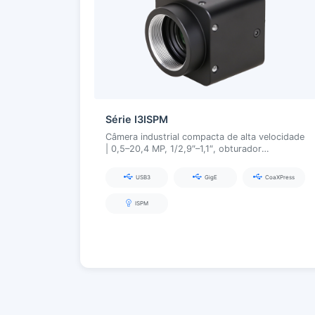
Série I3ISPM
Câmera industrial compacta de alta velocidade
| 0,5–20,4 MP, 1/2,9″–1,1″, obturador
global/alta taxa de quadros, USB3.0 / GigE /
CoaXPress
USB3
GigE
CoaXPress
ISPM