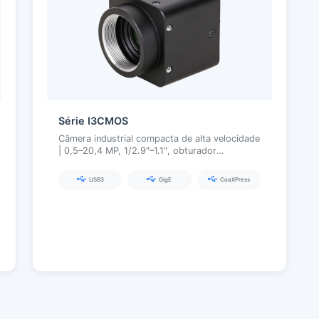
Série I3CMOS
Câmera industrial compacta de alta velocidade
| 0,5–20,4 MP, 1/2.9″–1.1″, obturador
global/hohe taxa de quadros, USB3.0 / GigE /
CoaXPress
USB3
GigE
CoaXPress