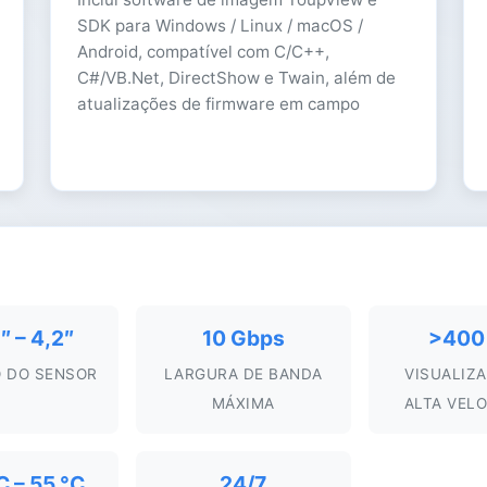
SDK para Windows / Linux / macOS /
Android, compatível com C/C++,
C#/VB.Net, DirectShow e Twain, além de
atualizações de firmware em campo
″ – 4,2″
10 Gbps
>400 
 DO SENSOR
LARGURA DE BANDA
VISUALIZ
MÁXIMA
ALTA VEL
C – 55 °C
24/7