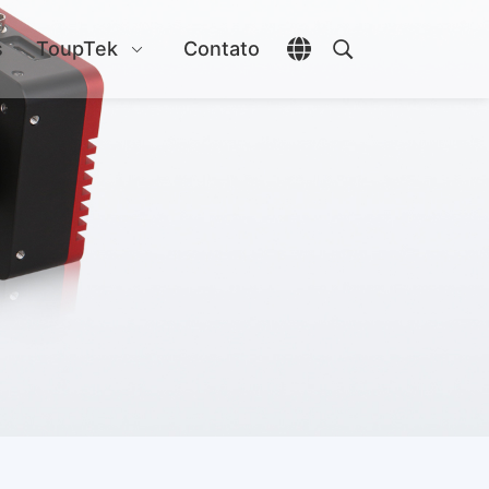
s
ToupTek
Contato
Abrir seletor de idio
Abrir pesquisa