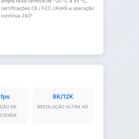
ampla faixa térmica de −20 °C a 55 °C,
certificações CE / FCC / RoHS e operação
contínua 24/7
fps
8K/12K
AÇÃO DE
RESOLUÇÃO ULTRA HD
OCIDADE