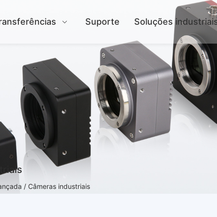
ransferências
Suporte
Soluções industriai
riais
nçada / Câmeras industriais