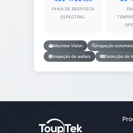
FAIXA DE RESPOSTA
FA
ESPECTRAL
TEMPE
OP
Machine Vision
Inspeção automati
Inspeção de wafers
Detecção de t
Pro