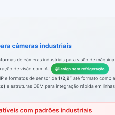
ara câmeras industriais
formas de câmeras industriais para visão de máquina 
gração de visão com IA.
Design sem refrigeração
MP
e formatos de sensor de
1/2,9″
até formato compl
co)
e estruturas OEM para integração rápida em linha
tíveis com padrões industriais