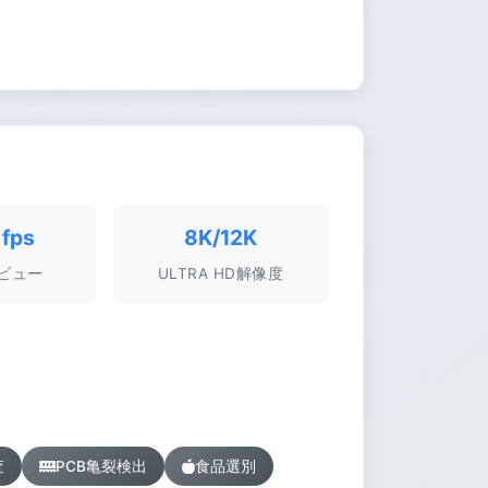
fps
8K/12K
ビュー
ULTRA HD解像度
査
PCB亀裂検出
食品選別