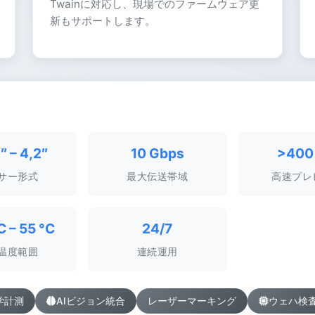
Twainに対応し、現場でのファームウェア更
新もサポートします。
″ – 4,2″
10 Gbps
>400 
サー形式
最大伝送帯域
高速プレ
C – 55 °C
24/7
温度範囲
連続運用
学計測
AIビジョン統合
レーザーマーキング
ウェハ検