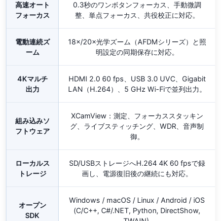
高速オート
0.3秒のワンボタンフォーカス、手動微調
フォーカス
整、単点フォーカス、共役校正に対応。
電動連続ズ
18×/20×光学ズーム（AFDMシリーズ）と照
ーム
明設定の同期保存に対応。
4Kマルチ
HDMI 2.0 60 fps、USB 3.0 UVC、Gigabit
出力
LAN（H.264）、5 GHz Wi-Fiで並列出力。
XCamView：測定、フォーカススタッキン
組み込みソ
グ、ライブスティッチング、WDR、音声制
フトウェア
御。
ローカルス
SD/USBストレージへH.264 4K 60 fpsで録
トレージ
画し、電源復旧後の継続にも対応。
Windows / macOS / Linux / Android / iOS
オープン
(C/C++, C#/.NET, Python, DirectShow,
SDK
TWAIN).