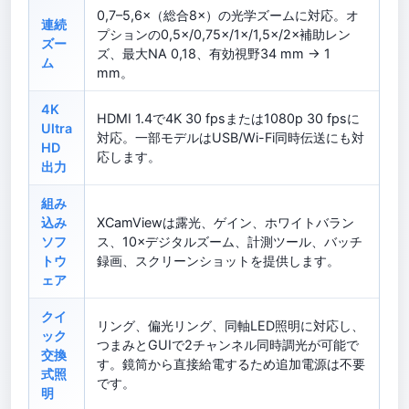
0,7–5,6×（総合8×）の光学ズームに対応。オ
連続
プションの0,5×/0,75×/1×/1,5×/2×補助レン
ズー
ズ、最大NA 0,18、有効視野34 mm → 1
ム
mm。
4K
HDMI 1.4で4K 30 fpsまたは1080p 30 fpsに
Ultra
対応。一部モデルはUSB/Wi-Fi同時伝送にも対
HD
応します。
出力
組み
込み
XCamViewは露光、ゲイン、ホワイトバラン
ソフ
ス、10×デジタルズーム、計測ツール、バッチ
トウ
録画、スクリーンショットを提供します。
ェア
クイ
リング、偏光リング、同軸LED照明に対応し、
ック
つまみとGUIで2チャンネル同時調光が可能で
交換
す。鏡筒から直接給電するため追加電源は不要
式照
です。
明