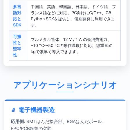
多言
中国語、英語、韓国語、日本語、ドイツ語、フ
語対
ランス語などに対応。PC向けにC/C++、C#、
応と
Python SDKを提供し、個別開発に利用できま
SDK
す。
可搬
フルメタル筐体、12 V / 1 A の低消費電力、
性と
−10 °C〜50 °Cの動作温度に対応。総重量≤1
堅牢
kgで素早く導入できます。
性
アプリケーションシナリオ
電子機器製造
応用例:
SMTはんだ接合部、BGAはんだボール、
FPC/PCB銅箔の欠陥