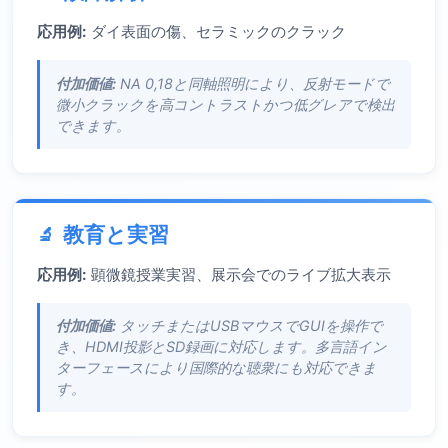
応用例:
ダイ表面の傷、セラミックのクラック
付加価値:
NA 0,18と同軸照明により、反射モードで
微小クラックを高コントラストかつ低グレアで検出
できます。
教育と実習
応用例:
顕微鏡授業実習、展示会でのライブ拡大表示
付加価値:
タッチまたはUSBマウスでGUIを操作で
き、HDMI投影とSD録画に対応します。多言語イン
ターフェースにより国際的な聴衆にも対応できま
す。