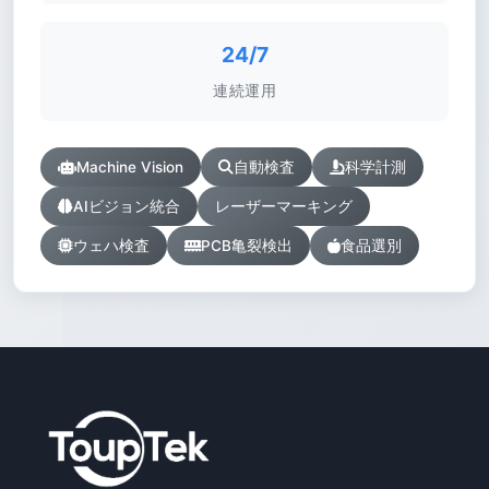
24/7
連続運用
Machine Vision
自動検査
科学計測
AIビジョン統合
レーザーマーキング
ウェハ検査
PCB亀裂検出
食品選別