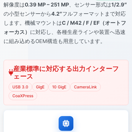
解像度は
0.39 MP – 251 MP
、センサー形式は
1/2.9″
の小型センサーから
4.2″
フルフォーマットまで対応
します。機械マウントは
C / M42 / F / EF（オートフ
ォーカス）
に対応し、各種生産ラインや装置へ迅速
に組み込めるOEM構造も用意しています。
産業標準に対応する出力インターフ
ェース
USB 3.0
GigE
10 GigE
CameraLink
CoaXPress