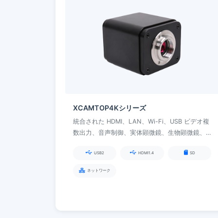
XCAMTOP4Kシリーズ
統合された HDMI、LAN、Wi-Fi、USB ビデオ複
数出力、音声制御、実体顕微鏡、生物顕微鏡、
対話型教育システム向けの ISP インテリジェン
USB2
HDMI1.4
SD
ト処理機能を備えています
ネットワーク