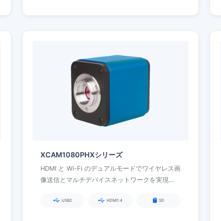
XCAM1080PHXシリーズ
HDMI と Wi-Fi のデュアルモードでワイヤレス画
像送信とマルチデバイスネットワークを実現
し、グローバルシャッターとモーションイメー
USB2
HDMI1.4
SD
ジングをサポート