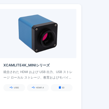
XCAMLITE4K_MINIシリーズ
統合された HDMI および USB 出力、USB ストレ
ージ ローカル ストレージ、教育およびモバイル
用途向けのさまざまな画像補正および測定機能
USB2
HDMI1.4
SD
を備えたコンパクトな設計