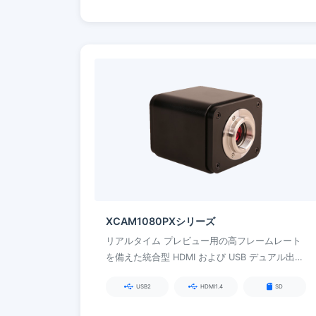
XCAM1080PXシリーズ
リアルタイム プレビュー用の高フレームレート
を備えた統合型 HDMI および USB デュアル出
力、教育、産業および科学実演用の統合型測定
USB2
HDMI1.4
SD
およびグラフィックス機能