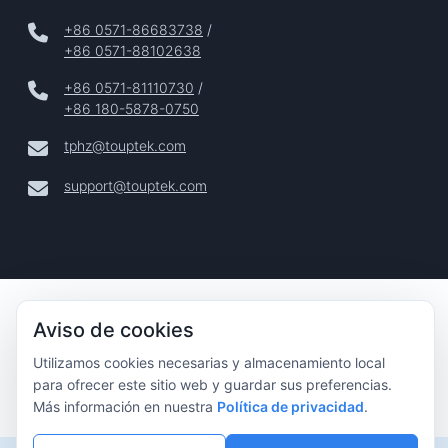
+86 0571-86683738
/
+86 0571-88102638
+86 0571-81110730
/
+86 180-5878-0750
tphz@touptek.com
support@touptek.com
Copyright © 2024–2026 Hangzhou ToupTek Photonics Co.,
Aviso de cookies
Ltd. Todos Los Derechos Reservados |
Privacidad
Utilizamos cookies necesarias y almacenamiento local
|
para ofrecer este sitio web y guardar sus preferencias.
Aviso Legal
Más información en nuestra
Política de privacidad
.