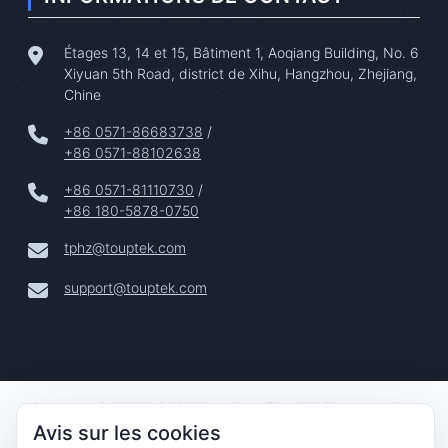
Étages 13, 14 et 15, Bâtiment 1, Aoqiang Building, No. 6
Xiyuan 5th Road, district de Xihu, Hangzhou, Zhejiang,
Chine
+86 0571-86683738
/
+86 0571-88102638
+86 0571-81110730
/
+86 180-5878-0750
tphz@touptek.com
support@touptek.com
Copyright © 2024–2026 Hangzhou ToupTek Photonics Co.,
Avis sur les cookies
Ltd. Tous Droits Réservés |