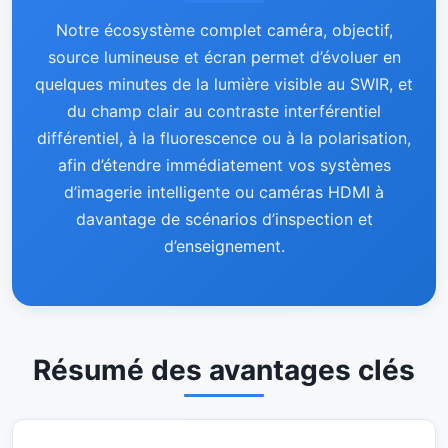
Notre écosystème complet caméra, objectif,
source lumineuse et écran permet d’évoluer en
quelques minutes de la lumière visible au SWIR, et
du champ clair au contraste interférentiel
différentiel, à la fluorescence ou à la polarisation,
afin d’étendre immédiatement vos systèmes
d’imagerie intelligente ou caméras HDMI à
davantage de scénarios d’inspection et
d’enseignement.
Résumé des avantages clés