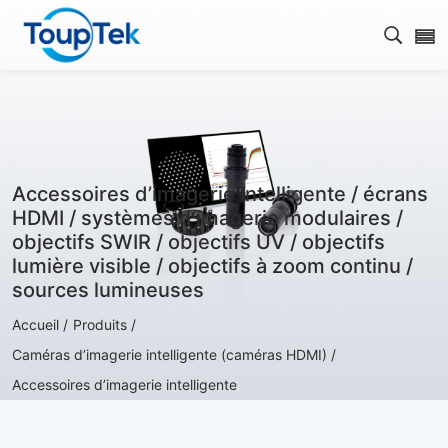
Ouvrir
Accessoires d’imagerie intelligente / écrans
HDMI / systèmes d’imagerie modulaires /
objectifs SWIR / objectifs UV / objectifs
lumière visible / objectifs à zoom continu /
sources lumineuses
Accueil /
Produits /
Caméras d’imagerie intelligente (caméras HDMI) /
Accessoires d’imagerie intelligente