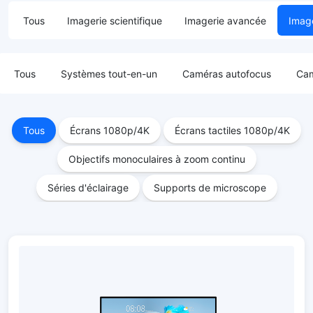
Tous
Imagerie scientifique
Imagerie avancée
Image
Tous
Systèmes tout-en-un
Caméras autofocus
Cam
Tous
Écrans 1080p/4K
Écrans tactiles 1080p/4K
Objectifs monoculaires à zoom continu
Séries d'éclairage
Supports de microscope