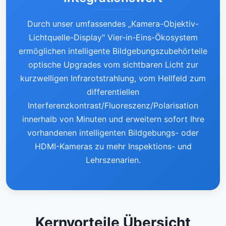
Durch unser umfassendes „Kamera-Objektiv-
Lichtquelle-Display" Vier-in-Eins-Ökosystem
ermöglichen intelligente Bildgebungszubehörteile
optische Upgrades vom sichtbaren Licht zur
kurzwelligen Infrarotstrahlung, vom Hellfeld zum
differentiellen
Interferenzkontrast/Fluoreszenz/Polarisation
innerhalb von Minuten und erweitern sofort Ihre
vorhandenen intelligenten Bildgebungs- oder
HDMI-Kameras zu mehr Inspektions- und
Lehrszenarien.
Kernvorteile Übersicht