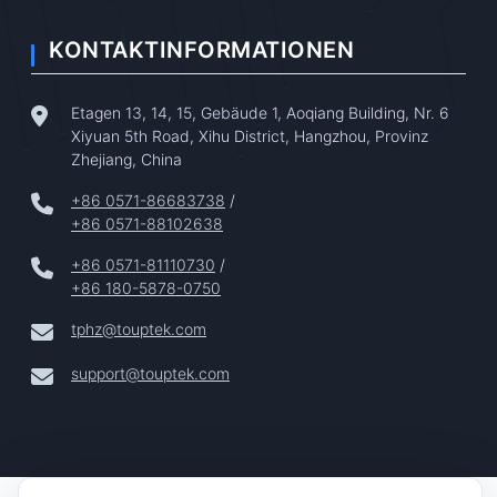
KONTAKTINFORMATIONEN
Etagen 13, 14, 15, Gebäude 1, Aoqiang Building, Nr. 6
Xiyuan 5th Road, Xihu District, Hangzhou, Provinz
Zhejiang, China
+86 0571-86683738
/
+86 0571-88102638
+86 0571-81110730
/
+86 180-5878-0750
tphz@touptek.com
support@touptek.com