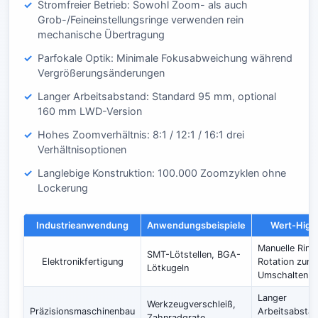
Stromfreier Betrieb: Sowohl Zoom- als auch
Grob-/Feineinstellungsringe verwenden rein
mechanische Übertragung
Parfokale Optik: Minimale Fokusabweichung während
Vergrößerungsänderungen
Langer Arbeitsabstand: Standard 95 mm, optional
160 mm LWD-Version
Hohes Zoomverhältnis: 8:1 / 12:1 / 16:1 drei
Verhältnisoptionen
Langlebige Konstruktion: 100.000 Zoomzyklen ohne
Lockerung
Industrieanwendung
Anwendungsbeispiele
Wert-Highl
Manuelle Ring
SMT-Lötstellen, BGA-
Elektronikfertigung
Rotation zum
Lötkugeln
Umschalten
Langer
Werkzeugverschleiß,
Präzisionsmaschinenbau
Arbeitsabsta
Zahnradgrate