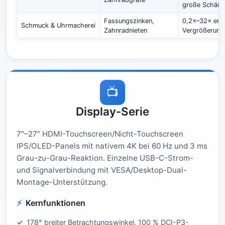
große Schärfe
Fassungszinken,
0,2×–32× erwe
Schmuck & Uhrmacherei
Zahnradnieten
Vergrößerung
📺
Display-Serie
7″–27″ HDMI-Touchscreen/Nicht-Touchscreen
IPS/OLED-Panels mit nativem 4K bei 60 Hz und 3 ms
Grau-zu-Grau-Reaktion. Einzelne USB-C-Strom-
und Signalverbindung mit VESA/Desktop-Dual-
Montage-Unterstützung.
Kernfunktionen
178° breiter Betrachtungswinkel, 100 % DCI-P3-