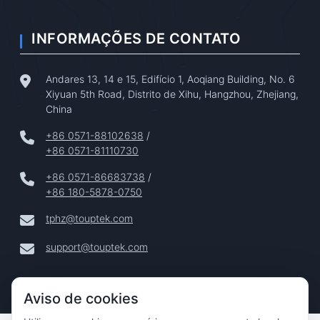
INFORMAÇÕES DE CONTATO
Andares 13, 14 e 15, Edifício 1, Aoqiang Building, No. 6
Xiyuan 5th Road, Distrito de Xihu, Hangzhou, Zhejiang,
China
+86 0571-88102638
/
+86 0571-81110730
+86 0571-86683738
/
+86 180-5878-0750
tphz@touptek.com
support@touptek.com
Aviso de cookies