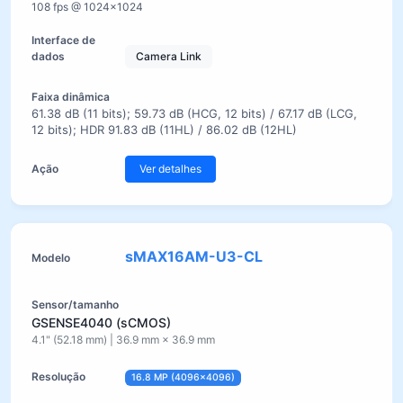
108 fps @ 1024×1024
Camera Link
61.38 dB (11 bits); 59.73 dB (HCG, 12 bits) / 67.17 dB (LCG,
12 bits); HDR 91.83 dB (11HL) / 86.02 dB (12HL)
Ver detalhes
sMAX16AM-U3-CL
GSENSE4040 (sCMOS)
4.1" (52.18 mm) | 36.9 mm × 36.9 mm
16.8 MP (4096×4096)