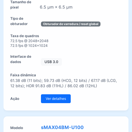
6.5 µm × 6.5 µm
Obturador de varredura / reset global
72.5 fps @ 2048×2048
72.5 fps @ 1024×1024
USB 3.0
61.38 dB (11 bits); 59.73 dB (HCG, 12 bits) / 67.17 dB (LCG,
12 bits); HDR 91.83 dB (11HL) / 86.02 dB (12HL)
Ver detalhes
sMAX04BM-U100