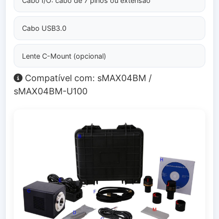
Cabo I/O: cabo de 7 pinos ou extensão
Cabo USB3.0
Lente C-Mount (opcional)
Compatível com: sMAX04BM /
sMAX04BM-U100