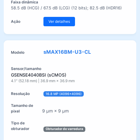
58.5 dB (HCG) / 67.5 dB (LCG) (12 bits); 82.5 dB (HDR16)
Ver detalhes
sMAX16BM-U3-CL
GSENSE4040BSI (sCMOS)
4.1" (52.18 mm) | 36.9 mm × 36.9 mm
16.8 MP (4096×4096)
9 µm × 9 µm
Obturador de varredura