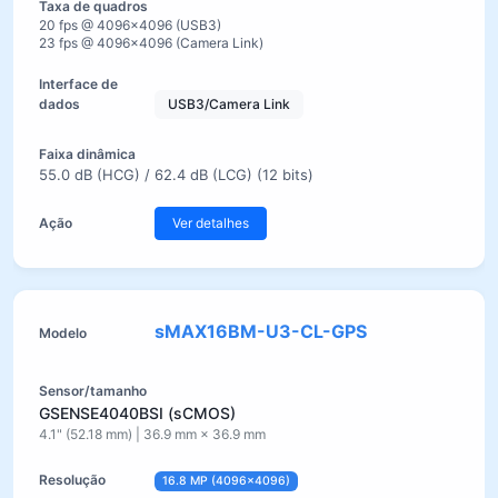
20 fps @ 4096×4096 (USB3)
23 fps @ 4096×4096 (Camera Link)
USB3/Camera Link
55.0 dB (HCG) / 62.4 dB (LCG) (12 bits)
Ver detalhes
sMAX16BM-U3-CL-GPS
GSENSE4040BSI (sCMOS)
4.1" (52.18 mm) | 36.9 mm × 36.9 mm
16.8 MP (4096×4096)