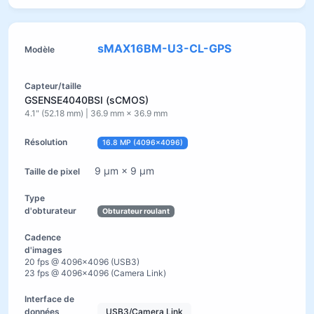
sMAX16BM-U3-CL-GPS
GSENSE4040BSI (sCMOS)
4.1" (52.18 mm) | 36.9 mm × 36.9 mm
16.8 MP (4096×4096)
9 µm × 9 µm
Obturateur roulant
20 fps @ 4096×4096 (USB3)
23 fps @ 4096×4096 (Camera Link)
USB3/Camera Link