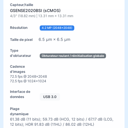
GSENSE2020BSI (sCMOS)
4/3" (18.82 mm) | 13.31 mm × 13.31 mm
4.2 MP (2048×2048)
6.5 µm × 6.5 µm
Obturateur roulant / réinitialisation globale
72.5 fps @ 2048×2048
72.5 fps @ 1024×1024
USB 3.0
61.38 dB (11 bits); 59.73 dB (HCG, 12 bits) / 67.17 dB (LCG,
12 bits); HDR 91.83 dB (11HL) / 86.02 dB (12HL)