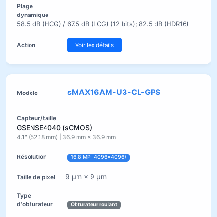
58.5 dB (HCG) / 67.5 dB (LCG) (12 bits); 82.5 dB (HDR16)
Voir les détails
sMAX16AM-U3-CL-GPS
GSENSE4040 (sCMOS)
4.1" (52.18 mm) | 36.9 mm × 36.9 mm
16.8 MP (4096×4096)
9 µm × 9 µm
Obturateur roulant