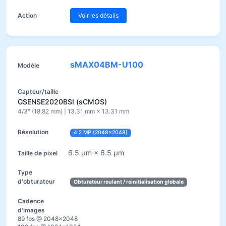
Voir les détails
sMAX04BM-U100
GSENSE2020BSI (sCMOS)
4/3" (18.82 mm) | 13.31 mm × 13.31 mm
4.2 MP (2048×2048)
6.5 µm × 6.5 µm
Obturateur roulant / réinitialisation globale
89 fps @ 2048×2048