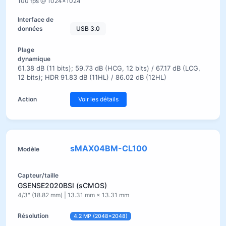
100 fps @ 1024×1024
USB 3.0
61.38 dB (11 bits); 59.73 dB (HCG, 12 bits) / 67.17 dB (LCG,
12 bits); HDR 91.83 dB (11HL) / 86.02 dB (12HL)
Voir les détails
sMAX04BM-CL100
GSENSE2020BSI (sCMOS)
4/3" (18.82 mm) | 13.31 mm × 13.31 mm
4.2 MP (2048×2048)