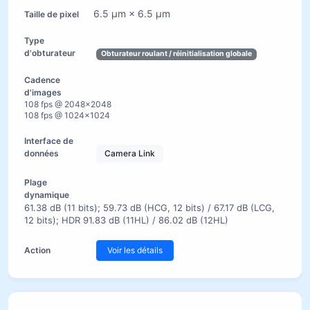
6.5 µm × 6.5 µm
Obturateur roulant / réinitialisation globale
108 fps @ 2048×2048
108 fps @ 1024×1024
Camera Link
61.38 dB (11 bits); 59.73 dB (HCG, 12 bits) / 67.17 dB (LCG,
12 bits); HDR 91.83 dB (11HL) / 86.02 dB (12HL)
Voir les détails