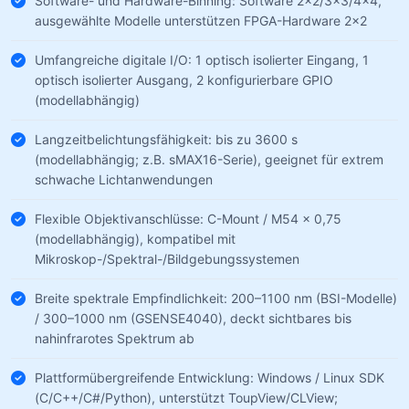
Software- und Hardware-Binning: Software 2×2/3×3/4×4,
ausgewählte Modelle unterstützen FPGA-Hardware 2×2
Umfangreiche digitale I/O: 1 optisch isolierter Eingang, 1
optisch isolierter Ausgang, 2 konfigurierbare GPIO
(modellabhängig)
Langzeitbelichtungsfähigkeit: bis zu 3600 s
(modellabhängig; z.B. sMAX16-Serie), geeignet für extrem
schwache Lichtanwendungen
Flexible Objektivanschlüsse: C-Mount / M54 × 0,75
(modellabhängig), kompatibel mit
Mikroskop-/Spektral-/Bildgebungssystemen
Breite spektrale Empfindlichkeit: 200–1100 nm (BSI-Modelle)
/ 300–1000 nm (GSENSE4040), deckt sichtbares bis
nahinfrarotes Spektrum ab
Plattformübergreifende Entwicklung: Windows / Linux SDK
(C/C++/C#/Python), unterstützt ToupView/CLView;