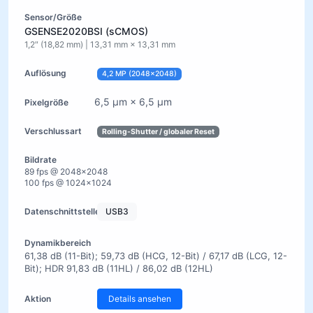
GSENSE2020BSI (sCMOS)
1,2″ (18,82 mm) | 13,31 mm × 13,31 mm
4,2 MP (2048×2048)
6,5 µm × 6,5 µm
Rolling-Shutter / globaler Reset
89 fps @ 2048×2048
100 fps @ 1024×1024
USB3
61,38 dB (11-Bit); 59,73 dB (HCG, 12-Bit) / 67,17 dB (LCG, 12-
Bit); HDR 91,83 dB (11HL) / 86,02 dB (12HL)
Details ansehen