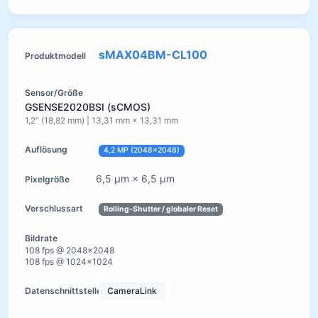
sMAX04BM-CL100
GSENSE2020BSI (sCMOS)
1,2″ (18,82 mm) | 13,31 mm × 13,31 mm
4,2 MP (2048×2048)
6,5 µm × 6,5 µm
Rolling-Shutter / globaler Reset
108 fps @ 2048×2048
108 fps @ 1024×1024
CameraLink