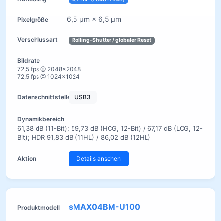
6,5 µm × 6,5 µm
Rolling-Shutter / globaler Reset
72,5 fps @ 2048×2048
72,5 fps @ 1024×1024
USB3
61,38 dB (11-Bit); 59,73 dB (HCG, 12-Bit) / 67,17 dB (LCG, 12-
Bit); HDR 91,83 dB (11HL) / 86,02 dB (12HL)
Details ansehen
sMAX04BM-U100