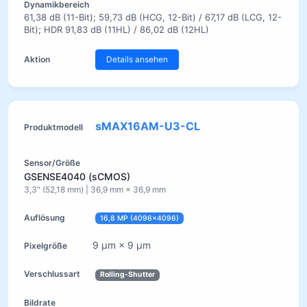
61,38 dB (11-Bit); 59,73 dB (HCG, 12-Bit) / 67,17 dB (LCG, 12-
Bit); HDR 91,83 dB (11HL) / 86,02 dB (12HL)
Details ansehen
sMAX16AM-U3-CL
GSENSE4040 (sCMOS)
3,3″ (52,18 mm) | 36,9 mm × 36,9 mm
16,8 MP (4096×4096)
9 µm × 9 µm
Rolling-Shutter