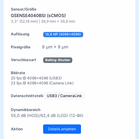
GSENSE4040BSI (sCMOS)
3,3″ (52,18 mm) | 36,9 mm × 36,9 mm
16,8 MP (4096×4096)
9 µm × 9 µm
Rolling-Shutter
20 fps @ 4096×4096 (USB3)
23 fps @ 4096×4096 (Camera Link)
USB3 / CameraLink
55,0 dB (HCG)/62,4 dB (LCG) (12-Bit)
Details ansehen