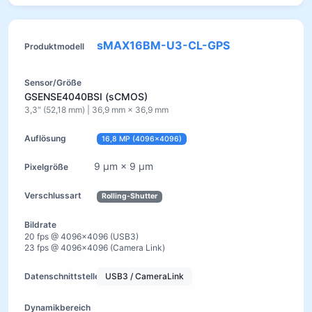
sMAX16BM-U3-CL-GPS
GSENSE4040BSI (sCMOS)
3,3″ (52,18 mm) | 36,9 mm × 36,9 mm
16,8 MP (4096×4096)
9 µm × 9 µm
Rolling-Shutter
20 fps @ 4096×4096 (USB3)
23 fps @ 4096×4096 (Camera Link)
USB3 / CameraLink