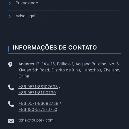
Privacidade
Aviso legal
INFORMAÇÕES DE CONTATO
Andares 13, 14 e 15, Edifício 1, Aoqiang Building, No. 6
Xiyuan 5th Road, Distrito de Xihu, Hangzhou, Zhejiang,
China
+86 0571-88102638
/
+86 0571-81110730
+86 0571-86683738
/
+86 180-5878-0750
tphz@touptek.com