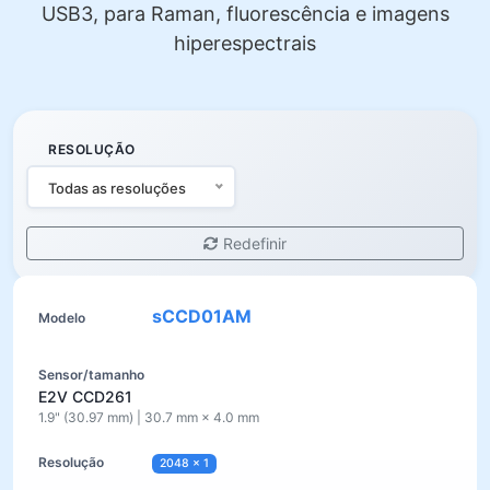
USB3, para Raman, fluorescência e imagens
hiperespectrais
RESOLUÇÃO
Todas as resoluções
Redefinir
sCCD01AM
E2V CCD261
1.9" (30.97 mm) | 30.7 mm × 4.0 mm
2048 × 1