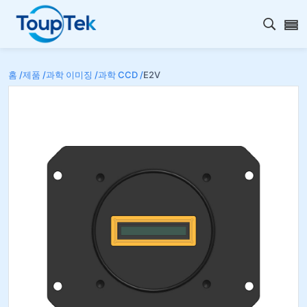
검색 
홈 /
제품 /
과학 이미징 /
과학 CCD /
E2V