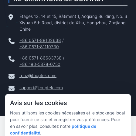
Étages 13, 14 et 15, Bâtiment 1, Aoqiang Building, No. 6
Xiyuan 5th Road, district de Xihu, Hangzhou, Zhejiang,
Chine
+86 0571-88102638
/
+86 0571-81110730
+86 0571-86683738
/
+86 180-5878-0750
tphz@touptek.com
support@touptek.com
Avis sur les cookies
Nous utilisons les cookies nécessaires et le stockage local
pour fournir ce site et enregistrer vos préférences. Pour
Copyright © 2024–2026 Hangzhou ToupTek Photonics Co.,
en savoir plus, consultez notre
politique de
Ltd. Tous Droits Réservés |
confidentialité
.