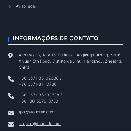
Aviso legal
INFORMAÇÕES DE CONTATO
Andares 13, 14 e 15, Edifício 1, Aoqiang Building, No. 6
Xiyuan 5th Road, Distrito de Xihu, Hangzhou, Zhejiang,
China
+86 0571-88102638
/
+86 0571-81110730
+86 0571-86683738
/
+86 180-5878-0750
tphz@touptek.com
support@touptek.com