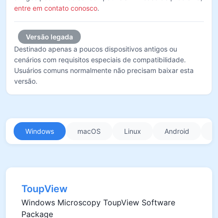
entre em contato conosco
.
Versão legada
Destinado apenas a poucos dispositivos antigos ou
cenários com requisitos especiais de compatibilidade.
Usuários comuns normalmente não precisam baixar esta
versão.
Windows
macOS
Linux
Android
i
ToupView
Windows Microscopy ToupView Software
Package