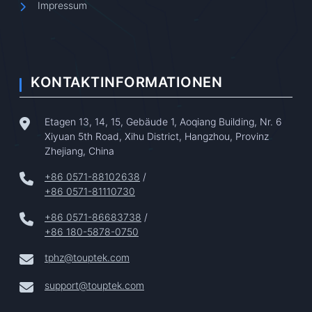
Impressum
KONTAKTINFORMATIONEN
Etagen 13, 14, 15, Gebäude 1, Aoqiang Building, Nr. 6
Xiyuan 5th Road, Xihu District, Hangzhou, Provinz
Zhejiang, China
+86 0571-88102638
/
+86 0571-81110730
+86 0571-86683738
/
+86 180-5878-0750
tphz@touptek.com
support@touptek.com