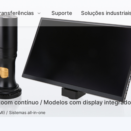
ransferências
Suporte
Soluções industriai
 zoom contínuo / Modelos com display integrado
I) /
Sistemas all-in-one