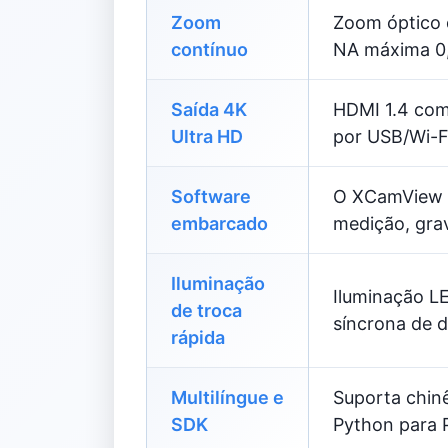
Zoom
Zoom óptico d
contínuo
NA máxima 0,
Saída 4K
HDMI 1.4 com
Ultra HD
por USB/Wi-F
Software
O XCamView o
embarcado
medição, grav
Iluminação
Iluminação LE
de troca
síncrona de d
rápida
Multilíngue e
Suporta chinê
SDK
Python para 