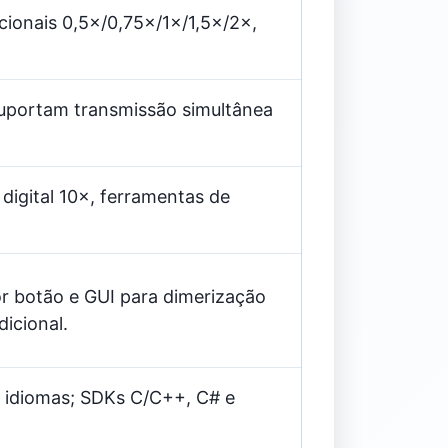
pcionais 0,5×/0,75×/1×/1,5×/2×,
suportam transmissão simultânea
igital 10×, ferramentas de
or botão e GUI para dimerização
dicional.
os idiomas; SDKs C/C++, C# e