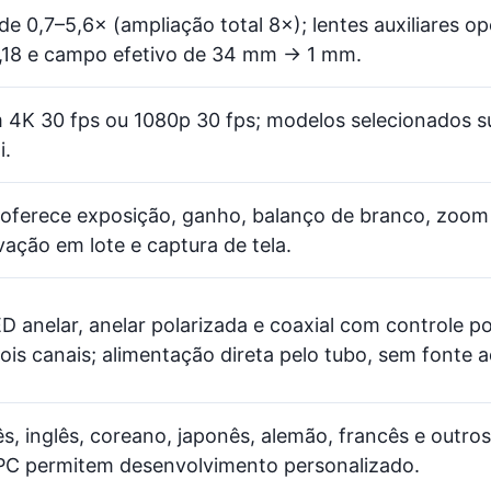
e 0,7–5,6× (ampliação total 8×); lentes auxiliares o
18 e campo efetivo de 34 mm → 1 mm.
 4K 30 fps ou 1080p 30 fps; modelos selecionados 
i.
ferece exposição, ganho, balanço de branco, zoom d
ação em lote e captura de tela.
D anelar, anelar polarizada e coaxial com controle p
ois canais; alimentação direta pelo tubo, sem fonte a
s, inglês, coreano, japonês, alemão, francês e outr
PC permitem desenvolvimento personalizado.