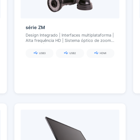
série ZM
Design Integrado | Interfaces multiplataforma |
Alta frequência HD | Sistema óptico de zoom
contínuo | Iluminação inteligente sem fio
USB3
USB2
HDMI