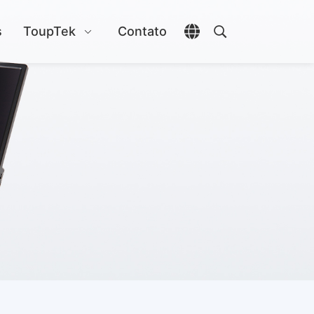
s
ToupTek
Contato
Abrir seletor de idio
Abrir pesquisa