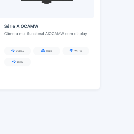
Série AIOCAMW
Câmera multifuncional AIOCAMW com display
USB3.2
Rede
Wi-Fi6
USB2