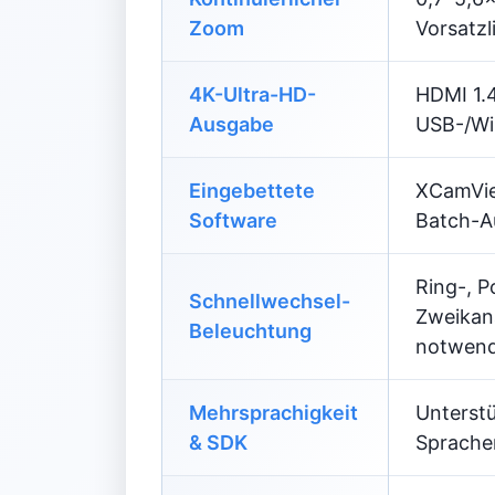
Zoom
Vorsatzl
4K-Ultra-HD-
HDMI 1.4
Ausgabe
USB-/Wi
Eingebettete
XCamVie
Software
Batch-A
Ring-, P
Schnellwechsel-
Zweikana
Beleuchtung
notwend
Mehrsprachigkeit
Unterstü
& SDK
Sprachen