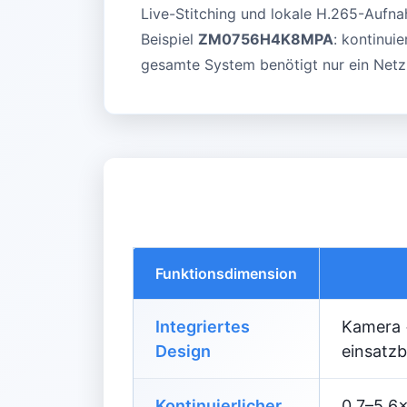
Live-Stitching und lokale H.265-Aufna
Beispiel
ZM0756H4K8MPA
: kontinu
gesamte System benötigt nur ein Netz
Funktionsdimension
Integriertes
Kamera +
Design
einsatzb
Kontinuierlicher
0,7–5,6