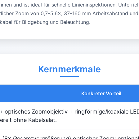
hmen und ist ideal für schnelle Linieninspektionen, Unterri
ierlicher Zoom von 0,7–5,6×, 37–160 mm Arbeitsabstand un
kabel für Bildgebung und Beleuchtung.
Kernmerkmale
Konkreter Vorteil
 optisches Zoomobjektiv + ringförmige/koaxiale LED
ereit ohne Kabelsalat.
× (8× Gesamtvergrößerung) optischer Zoom; optional