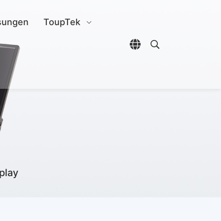
sungen
ToupTek
Sprachauswahl öffn
Open search di
play