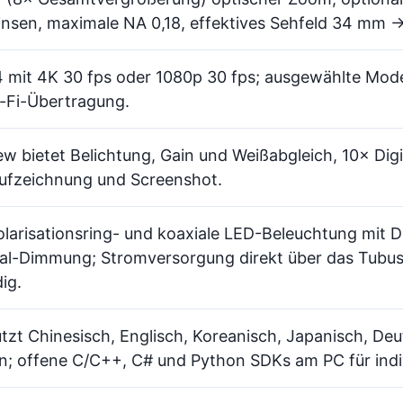
insen, maximale NA 0,18, effektives Sehfeld 34 mm 
 mit 4K 30 fps oder 1080p 30 fps; ausgewählte Model
-Fi-Übertragung.
w bietet Belichtung, Gain und Weißabgleich, 10× Di
ufzeichnung und Screenshot.
olarisationsring- und koaxiale LED-Beleuchtung mit 
l-Dimmung; Stromversorgung direkt über das Tubus, 
ig.
tzt Chinesisch, Englisch, Koreanisch, Japanisch, De
; offene C/C++, C# und Python SDKs am PC für indiv