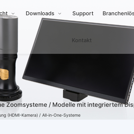
cht
Downloads
Support
Branchenlö
Kontakt
che Zoomsysteme / Modelle mit integriertem Dis
bung (HDMI-Kamera) /
All-in-One-Systeme