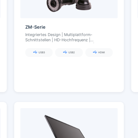
ZM-Serie
Integriertes Design | Multiplattform-
Schnittstellen | HD-Hochfrequenz |
Kontinuierliches Zoom-Optiksystem |
Drahtlose intelligente Beleuchtung
USB3
USB2
HDMI