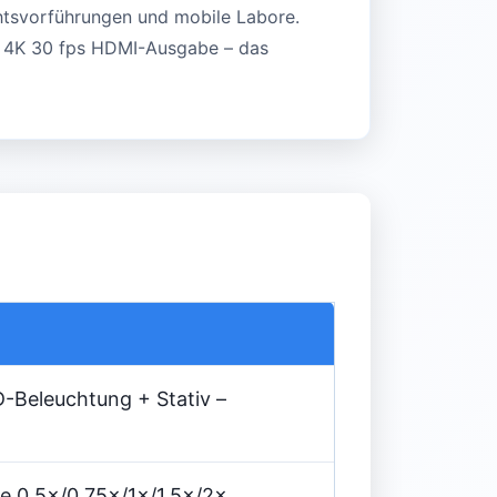
chtsvorführungen und mobile Labore.
d 4K 30 fps HDMI-Ausgabe – das
-Beleuchtung + Stativ –
e 0,5×/0,75×/1×/1,5×/2×