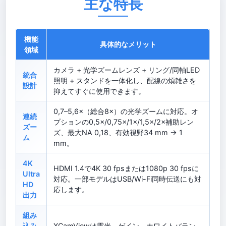
主な特長
機能
具体的なメリット
領域
カメラ + 光学ズームレンズ + リング/同軸LED
統合
照明 + スタンドを一体化し、配線の煩雑さを
設計
抑えてすぐに使用できます。
0,7–5,6×（総合8×）の光学ズームに対応。オ
連続
プションの0,5×/0,75×/1×/1,5×/2×補助レン
ズー
ズ、最大NA 0,18、有効視野34 mm → 1
ム
mm。
4K
HDMI 1.4で4K 30 fpsまたは1080p 30 fpsに
Ultra
対応。一部モデルはUSB/Wi-Fi同時伝送にも対
HD
応します。
出力
組み
込み
XCamViewは露光、ゲイン、ホワイトバラン