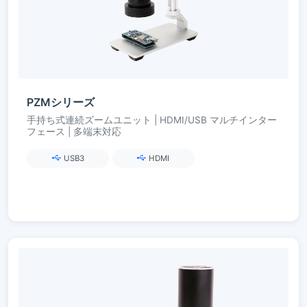
PZMシリーズ
手持ち式連続ズームユニット | HDMI/USB マルチインター
フェース | 多端末対応
USB3
HDMI