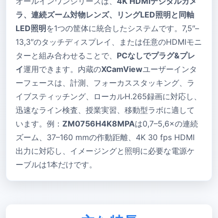
オールインワンシリーズは、
4K HDMIデジタルカメ
ラ、連続ズーム対物レンズ、リングLED照明と同軸
LED照明
を1つの筐体に統合したシステムです。7,5″–
13,3″のタッチディスプレイ、または任意のHDMIモニ
ターと組み合わせることで、
PCなしでプラグ&プレ
イ
運用できます。内蔵の
XCamView
ユーザーインタ
ーフェースは、計測、フォーカススタッキング、ラ
イブスティッチング、ローカルH.265録画に対応し、
迅速なライン検査、授業実習、移動型ラボに適して
います。例：
ZM0756H4K8MPA
は0,7–5,6×の連続
ズーム、37–160 mmの作動距離、4K 30 fps HDMI
出力に対応し、イメージングと照明に必要な電源ケ
ーブルは1本だけです。