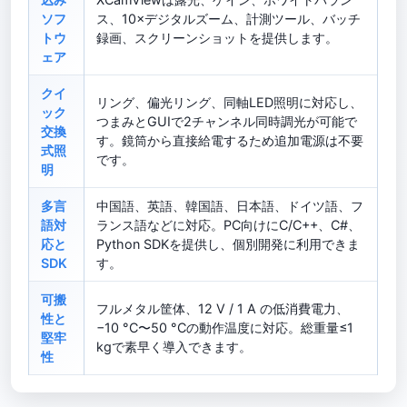
ソフ
ス、10×デジタルズーム、計測ツール、バッチ
トウ
録画、スクリーンショットを提供します。
ェア
クイ
リング、偏光リング、同軸LED照明に対応し、
ック
つまみとGUIで2チャンネル同時調光が可能で
交換
す。鏡筒から直接給電するため追加電源は不要
式照
です。
明
多言
中国語、英語、韓国語、日本語、ドイツ語、フ
語対
ランス語などに対応。PC向けにC/C++、C#、
応と
Python SDKを提供し、個別開発に利用できま
SDK
す。
可搬
フルメタル筐体、12 V / 1 A の低消費電力、
性と
−10 °C〜50 °Cの動作温度に対応。総重量≤1
堅牢
kgで素早く導入できます。
性