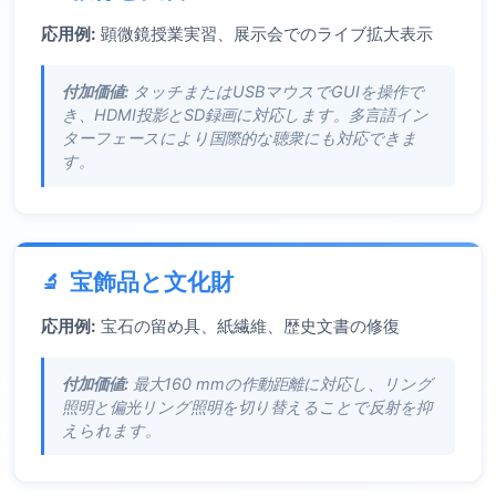
応用例:
顕微鏡授業実習、展示会でのライブ拡大表示
付加価値:
タッチまたはUSBマウスでGUIを操作で
き、HDMI投影とSD録画に対応します。多言語イン
ターフェースにより国際的な聴衆にも対応できま
す。
宝飾品と文化財
応用例:
宝石の留め具、紙繊維、歴史文書の修復
付加価値:
最大160 mmの作動距離に対応し、リング
照明と偏光リング照明を切り替えることで反射を抑
えられます。