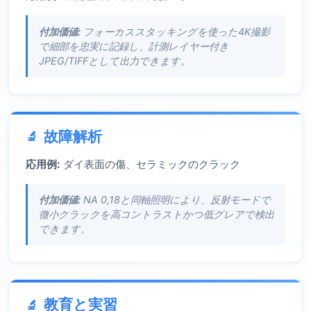
付加価値:
フォーカススタッキングを使った4K撮影
で細部を忠実に記録し、計測レイヤー付き
JPEG/TIFFとして出力できます。
故障解析
応用例:
ダイ表面の傷、セラミックのクラック
付加価値:
NA 0,18と同軸照明により、反射モードで
微小クラックを高コントラストかつ低グレアで検出
できます。
教育と実習