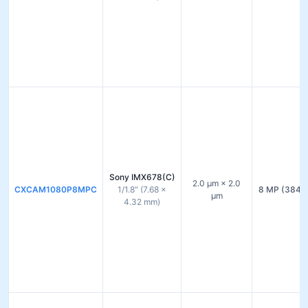
Sony IMX678(C)
2.0 µm × 2.0
CXCAM1080P8MPC
1/1.8" (7.68 ×
8 MP (3840
µm
4.32 mm)