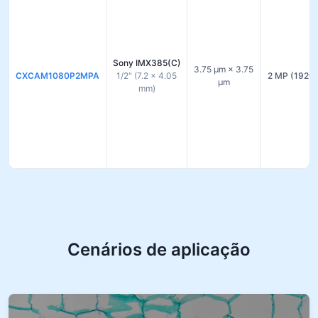
Sony IMX385(C)
3.75 µm × 3.75
CXCAM1080P2MPA
1/2" (7.2 × 4.05
2 MP (1920
µm
mm)
Cenários de aplicação