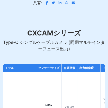
共有:
CXCAMシリーズ
Type-C シングルケーブルカメラ (同期マルチインタ
ーフェース出力)
モデル
センサー/サイズ
有効画素
出力解像度
フレ
セ
38
45 
Sony
モ
2.0 µm