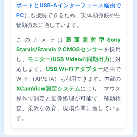
ポートとUSB-Aインターフェース経由で
PC
にも接続できるため、実体顕微鏡や生
物顕微鏡に適しています。
このカメラは
裏面照射型Sony
Starvis/Starvis 2 CMOSセンサー
を採用
し、
モニター/USB Videoの同期出力
に対
応します。
USB Wi-Fiアダプター
経由で
Wi-Fi（AP/STA）も利用できます。内蔵の
XCamView測定システム
により、マウス
操作で測定と画像処理が可能で、移動検
査、柔軟な教育、現場作業に適していま
す。