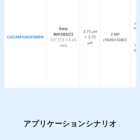
セン
19
Sony
100
3.75 µm
モ
IMX385(C)
2 MP
CXCAM1080P2MPA
× 3.75
1
1/2" (7.2 × 4.05
(1920×1080)
µm
mm)
192
fps
アプリケーションシナリオ