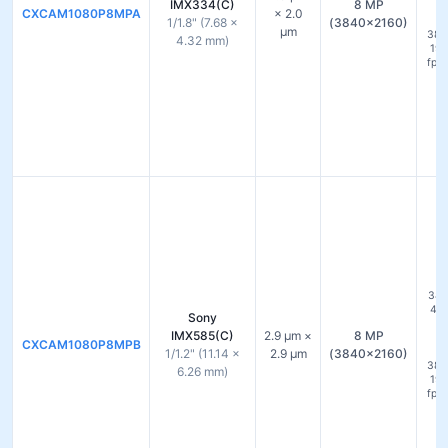
IMX334(C)
8 MP
1
CXCAM1080P8MPA
× 2.0
1/1.8" (7.68 ×
(3840×2160)
µm
384
4.32 mm)
192
fps
f
セ
38
45 
Sony
モ
IMX585(C)
2.9 µm ×
8 MP
1
CXCAM1080P8MPB
1/1.2" (11.14 ×
2.9 µm
(3840×2160)
384
6.26 mm)
192
fps
f