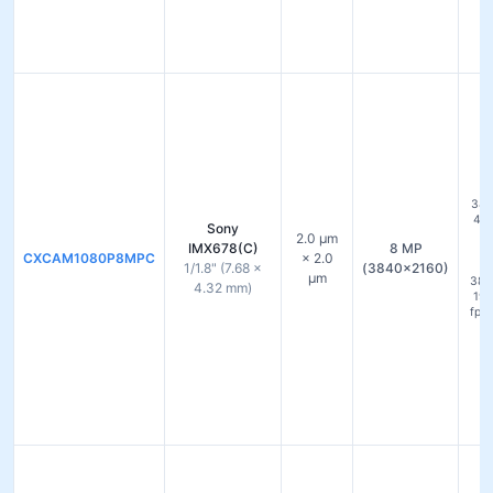
セ
38
45 
Sony
モ
2.0 µm
IMX678(C)
8 MP
1
CXCAM1080P8MPC
× 2.0
1/1.8" (7.68 ×
(3840×2160)
µm
384
4.32 mm)
192
fps
f