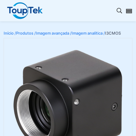
Abrir 
Início /
Produtos /
Imagem avançada /
Imagem analítica /
I3CMOS