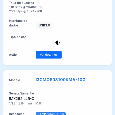
110.6 fps @ 2048×1536
233.8 fps @ 1024×768
USB3.0
Ver detalhes
I3CMOS03100KMA-10G
IMX252 LLR-C
1/1.8" (8.84 mm) | 1/1.8"
3.1 MP (2048×1536)