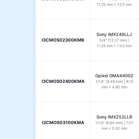
11.25 mm × 7.03 mm
Sony IMX249LLJ
I3CMOS02300KMB
3/4" (13.27 mm) |
11.25 mm × 7.03 mm
Gpixel GMAX4002
I3CMOS02400KMA
1/1.8" (9.49 mm) | 8.19
mm × 4.80 mm
Sony IMX252LLR
I3CMOS03100KMA
1/1.8" (8.84 mm) | 7.07
mm × 5.30 mm