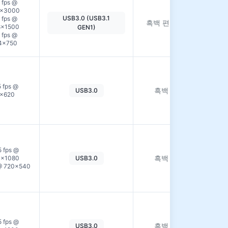
 fps @
자
6×3000
세
USB3.0 (USB3.1
 fps @
흑백 편광
히
8×1500
GEN1)
보
 fps @
기
4×750
자
세
5 fps @
흑백
USB3.0
히
2×620
보
기
자
세
5 fps @
흑백
0×1080
USB3.0
히
 @ 720×540
보
기
자
세
5 fps @
흑백
USB3.0
히