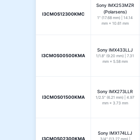
Sony IMX253MZR
(Polarsens)
I3CMOS12300KMC
1" (17.68 mm) | 14.14
mm × 10.61 mm
Sony IMX433LLJ
I3CMOS00500KMA
1/1.8" (9.20 mm) | 7.31
mm × 5.58 mm
Sony IMX273LLR
I3CMOS01500KMA
1/2.5" (6.21 mm) | 4.97
mm × 3.73 mm
Sony IMX174LLJ
I3CMOS02300KMA
3/4" (13.27 mm) |