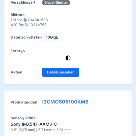
Global-Shutter
151 fps @ 2048×1536
420 fps @ 1024×768
10GigE
Details ansehen
I3CMOS05100KMB
Sony IMX547-AAMJ-C
0.5" (8.75 mm) | 6.71 mm × 5.61 mm