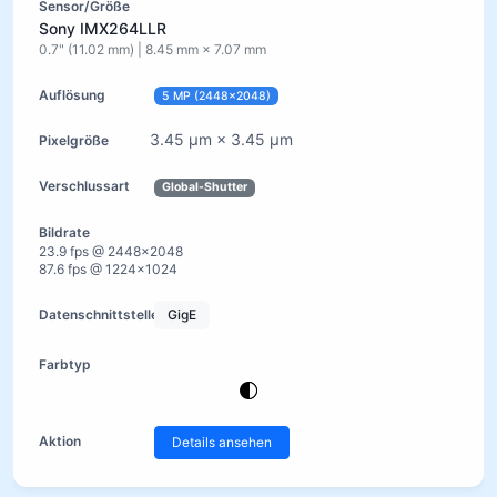
Sony IMX264LLR
0.7" (11.02 mm) | 8.45 mm × 7.07 mm
5 MP (2448×2048)
3.45 µm × 3.45 µm
Global-Shutter
23.9 fps @ 2448×2048
87.6 fps @ 1224×1024
GigE
Details ansehen