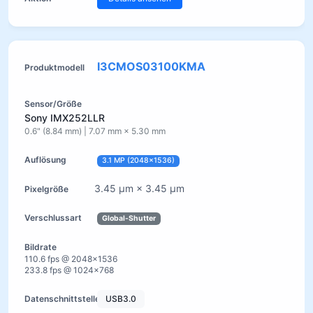
I3CMOS03100KMA
Sony IMX252LLR
0.6" (8.84 mm) | 7.07 mm × 5.30 mm
3.1 MP (2048×1536)
3.45 µm × 3.45 µm
Global-Shutter
110.6 fps @ 2048×1536
233.8 fps @ 1024×768
USB3.0