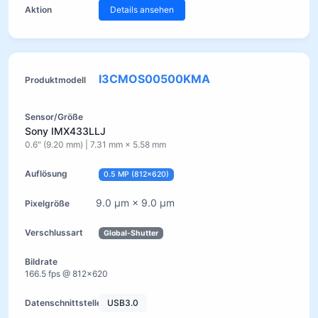
Details ansehen
I3CMOS00500KMA
Sony IMX433LLJ
0.6" (9.20 mm) | 7.31 mm × 5.58 mm
0.5 MP (812×620)
9.0 µm × 9.0 µm
Global-Shutter
166.5 fps @ 812×620
USB3.0