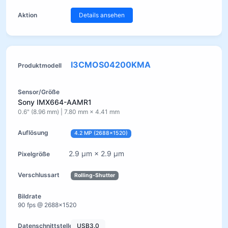
Details ansehen
I3CMOS04200KMA
Sony IMX664-AAMR1
0.6" (8.96 mm) | 7.80 mm × 4.41 mm
4.2 MP (2688×1520)
2.9 µm × 2.9 µm
Rolling-Shutter
90 fps @ 2688×1520
USB3.0