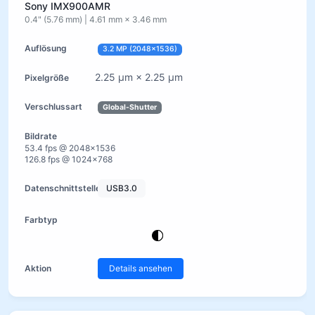
Sony IMX900AMR
0.4" (5.76 mm) | 4.61 mm × 3.46 mm
3.2 MP (2048×1536)
2.25 µm × 2.25 µm
Global-Shutter
53.4 fps @ 2048×1536
126.8 fps @ 1024×768
USB3.0
Details ansehen