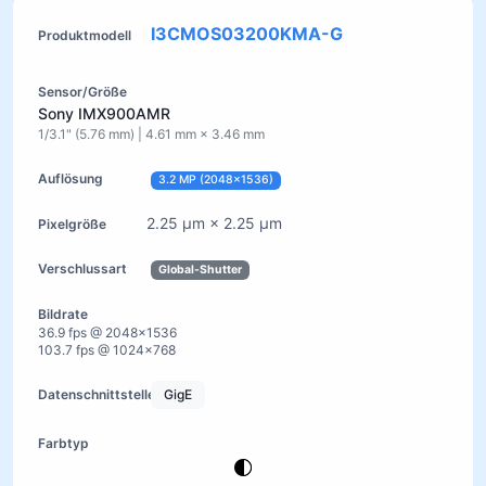
I3CMOS03200KMA-G
Sony IMX900AMR
1/3.1" (5.76 mm) | 4.61 mm × 3.46 mm
3.2 MP (2048×1536)
2.25 µm × 2.25 µm
Global-Shutter
36.9 fps @ 2048×1536
103.7 fps @ 1024×768
GigE