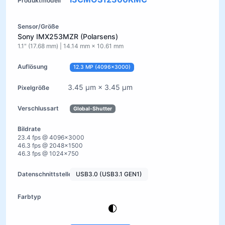
Sony IMX253MZR (Polarsens)
1.1" (17.68 mm) | 14.14 mm × 10.61 mm
12.3 MP (4096×3000)
3.45 µm × 3.45 µm
Global-Shutter
23.4 fps @ 4096×3000
46.3 fps @ 2048×1500
46.3 fps @ 1024×750
USB3.0 (USB3.1 GEN1)