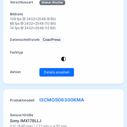
Global-Shutter
109 fps @ 2432×2048 (8 Bit)
88 fps @ 2432×2048 (10 Bit)
74 fps @ 2432×2048 (12 Bit)
CoaxPress
Details ansehen
I3CMOS06300KMA
Sony IMX178LLJ
0.6" (8.86 mm) | 7.37 mm × 4.92 mm