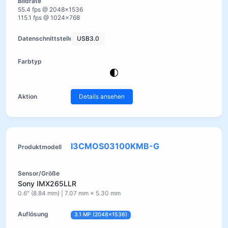
55.4 fps @ 2048×1536
115.1 fps @ 1024×768
USB3.0
Details ansehen
I3CMOS03100KMB-G
Sony IMX265LLR
0.6" (8.84 mm) | 7.07 mm × 5.30 mm
3.1 MP (2048×1536)