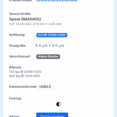
Gpixel GMAX4002
0.6" (9.49 mm) | 8.19 mm × 4.80 mm
2.4 MP (2048×1200)
4.0 µm × 4.0 µm
Global-Shutter
155 fps @ 2048×1200
620 fps @ 1024×600
USB3.0
Details ansehen