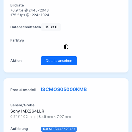
70.9 fps @ 2448×2048
175.2 fps @ 1224×1024
USB3.0
Details ansehen
I3CMOS05000KMB
Sony IMX264LLR
0.7" (11.02 mm) | 8.45 mm × 7.07 mm
5.0 MP (2448×2048)