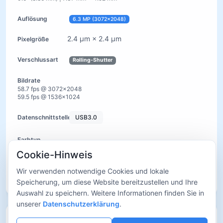
6.3 MP (3072×2048)
2.4 µm × 2.4 µm
Rolling-Shutter
58.7 fps @ 3072×2048
59.5 fps @ 1536×1024
USB3.0
Cookie-Hinweis
Wir verwenden notwendige Cookies und lokale
Details ansehen
Speicherung, um diese Website bereitzustellen und Ihre
Auswahl zu speichern. Weitere Informationen finden Sie in
unserer
Datenschutzerklärung
.
I3CMOS08000KMA