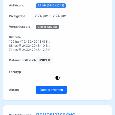
5.1 MP (2432×2048)
2.74 µm × 2.74 µm
Global-Shutter
109 fps @ 2432×2048 (8 Bit)
88 fps @ 2432×2048 (10 Bit)
74 fps @ 2432×2048 (12 Bit)
USB3.0
Details ansehen
I3CMOS12300KMC