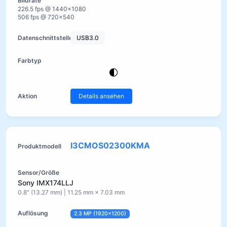
226.5 fps @ 1440×1080
506 fps @ 720×540
USB3.0
Details ansehen
I3CMOS02300KMA
Sony IMX174LLJ
0.8" (13.27 mm) | 11.25 mm × 7.03 mm
2.3 MP (1920×1200)