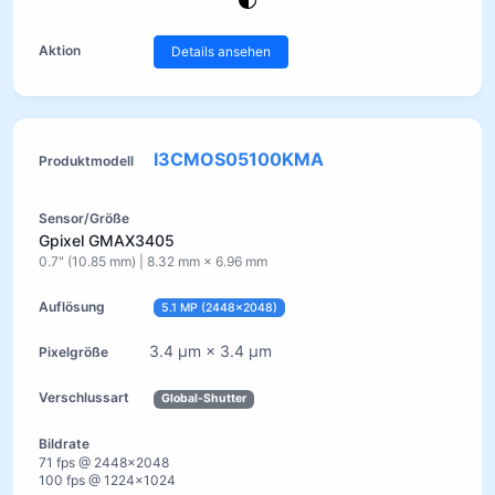
Details ansehen
I3CMOS05100KMA
Gpixel GMAX3405
0.7" (10.85 mm) | 8.32 mm × 6.96 mm
5.1 MP (2448×2048)
3.4 µm × 3.4 µm
Global-Shutter
71 fps @ 2448×2048
100 fps @ 1224×1024