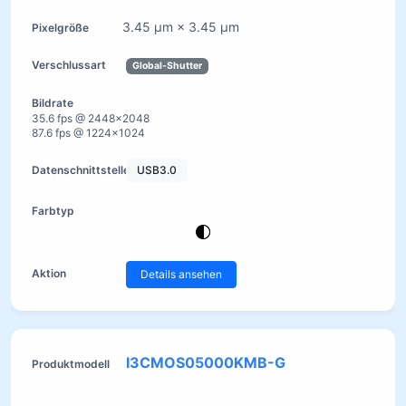
3.45 µm × 3.45 µm
Global-Shutter
35.6 fps @ 2448×2048
87.6 fps @ 1224×1024
USB3.0
Details ansehen
I3CMOS05000KMB-G