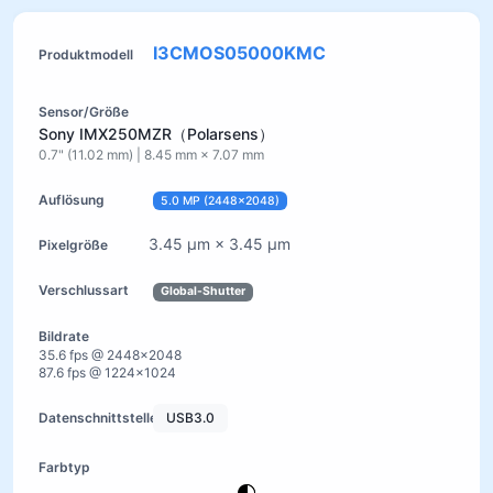
I3CMOS05000KMC
Sony IMX250MZR（Polarsens）
0.7" (11.02 mm) | 8.45 mm × 7.07 mm
5.0 MP (2448×2048)
3.45 µm × 3.45 µm
Global-Shutter
35.6 fps @ 2448×2048
87.6 fps @ 1224×1024
USB3.0