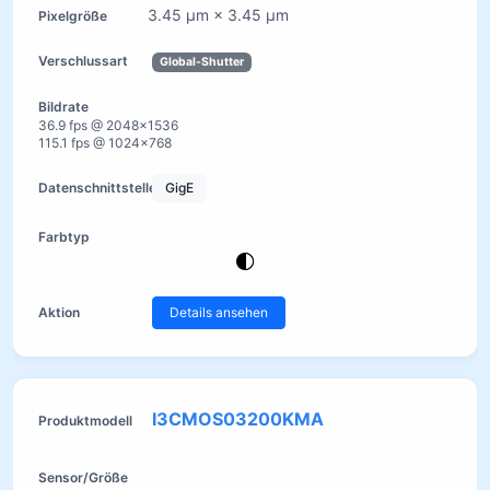
3.45 µm × 3.45 µm
Global-Shutter
36.9 fps @ 2048×1536
115.1 fps @ 1024×768
GigE
Details ansehen
I3CMOS03200KMA