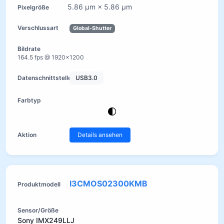
5.86 µm × 5.86 µm
Global-Shutter
164.5 fps @ 1920×1200
USB3.0
Details ansehen
I3CMOS02300KMB
Sony IMX249LLJ