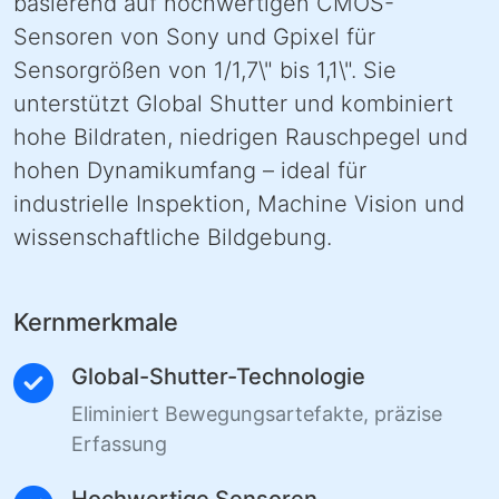
Applicable: I3CMOS04200KMA
Zum Vergrößern auf das Bild klicken
Die I3CMOS-Serie von ToupTek Photonics
bietet leistungsstarke USB3.0-
Industriekameras mit 2–20,4 MP Auflösung,
basierend auf hochwertigen CMOS-
Sensoren von Sony und Gpixel für
Sensorgrößen von 1/1,7\" bis 1,1\". Sie
unterstützt Global Shutter und kombiniert
hohe Bildraten, niedrigen Rauschpegel und
hohen Dynamikumfang – ideal für