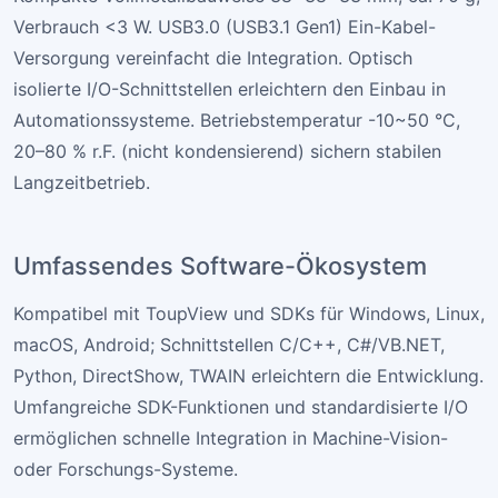
zur Balance von Geschwindigkeit, Empfindlichkeit und
Bildqualität. 8- und 12-Bit-Ausgabe deckt verschiedene
Genauigkeitsanforderungen ab. Einige Modelle
erreichen >70 dB Dynamik und ca. 40 dB SNR für
detailreiche Bilder in kontrastreichen Szenen.
Kompaktes, zuverlässiges
Industriedesign
Kompakte Vollmetallbauweise 38×38×33 mm, ca. 70 g,
Verbrauch <3 W. USB3.0 (USB3.1 Gen1) Ein-Kabel-
Versorgung vereinfacht die Integration. Optisch
isolierte I/O-Schnittstellen erleichtern den Einbau in
Automationssysteme. Betriebstemperatur -10~50 °C,
20–80 % r.F. (nicht kondensierend) sichern stabilen
Langzeitbetrieb.