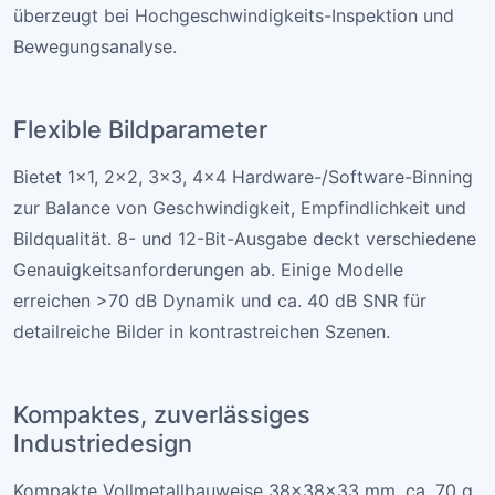
Bildqualität selbst bei langen Belichtungen.
Global-Shutter-
Hochgeschwindigkeitsbildgebung
Alle Modelle unterstützen Global Shutter für schnelle
Dynamik ohne Bewegungsartefakte. Typische 2-MP-
Modelle erreichen 132 fps; selbst bei 20,4 MP sind 17,5
fps bei 4496×4496 möglich. Diese Geschwindigkeit
überzeugt bei Hochgeschwindigkeits-Inspektion und
Bewegungsanalyse.
Flexible Bildparameter
Bietet 1×1, 2×2, 3×3, 4×4 Hardware-/Software-Binning