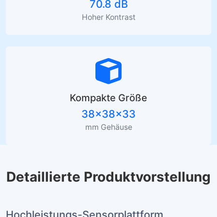
Max. Bildrate
132 fps
@ 2 MP
Dynamikbereich
70.8 dB
Hoher Kontrast