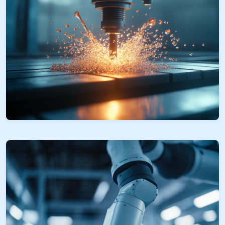
Anwendungsszenarien der ToupTek-
Industriekameras