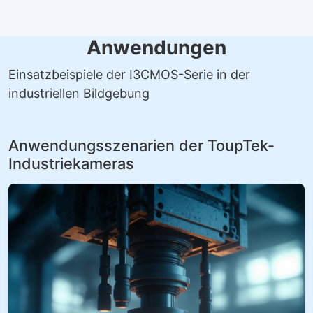
Umfassendes Software-Ökosystem
Kompatibel mit ToupView und SDKs für Windows, Linux,
macOS, Android; Schnittstellen C/C++, C#/VB.NET,
Python, DirectShow, TWAIN erleichtern die Entwicklung.
Umfangreiche SDK-Funktionen und standardisierte I/O
ermöglichen schnelle Integration in Machine-Vision-
oder Forschungs-Systeme.
Anwendungen
Einsatzbeispiele der I3CMOS-Serie in der
industriellen Bildgebung