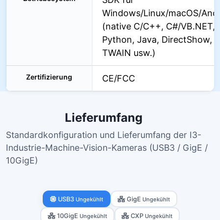
Windows/Linux/macOS/Andr
(native C/C++, C#/VB.NET,
Python, Java, DirectShow,
TWAIN usw.)
Zertifizierung
CE/FCC
Lieferumfang
Standardkonfiguration und Lieferumfang der I3-
Industrie-Machine-Vision-Kameras (USB3 / GigE /
10GigE)
USB3
GigE
Ungekühlt
Ungekühlt
10GigE
CXP
Ungekühlt
Ungekühlt