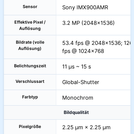
Sensor
Sony IMX900AMR
Effektive Pixel /
3.2 MP (2048×1536)
Auflösung
Bildrate (volle
53.4 fps @ 2048×1536; 126
Auflösung)
fps @ 1024×768
Belichtungszeit
11 µs ~ 15 s
Verschlussart
Global-Shutter
Farbtyp
Monochrom
Bildqualität
Pixelgröße
2.25 µm × 2.25 µm