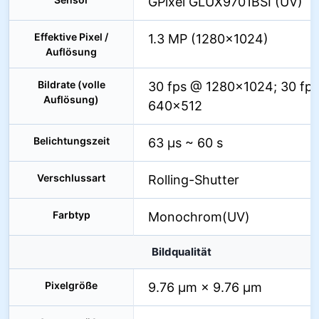
GPixel GLUX9701BSI (UV)
Effektive Pixel /
1.3 MP (1280×1024)
Auflösung
Bildrate (volle
30 fps @ 1280×1024; 30 fp
Auflösung)
640×512
Belichtungszeit
63 µs ~ 60 s
Verschlussart
Rolling-Shutter
Farbtyp
Monochrom(UV)
Bildqualität
Pixelgröße
9.76 µm × 9.76 µm