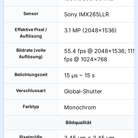
Sensor
Sony IMX265LLR
Effektive Pixel /
3.1 MP (2048×1536)
Auflösung
Bildrate (volle
55.4 fps @ 2048×1536; 115.
Auflösung)
fps @ 1024×768
Belichtungszeit
15 µs ~ 15 s
Verschlussart
Global-Shutter
Farbtyp
Monochrom
Bildqualität
Pixelgröße
3.45 µm × 3.45 µm