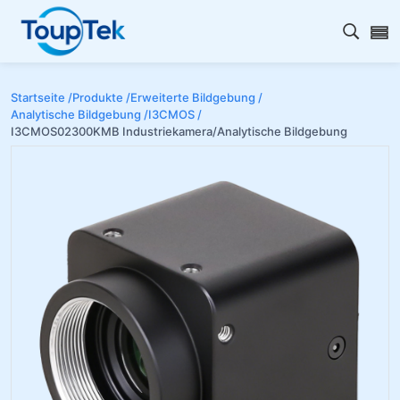
Open s
Startseite /
Produkte /
Erweiterte Bildgebung /
Analytische Bildgebung /
I3CMOS /
I3CMOS02300KMB Industriekamera/Analytische Bildgebung