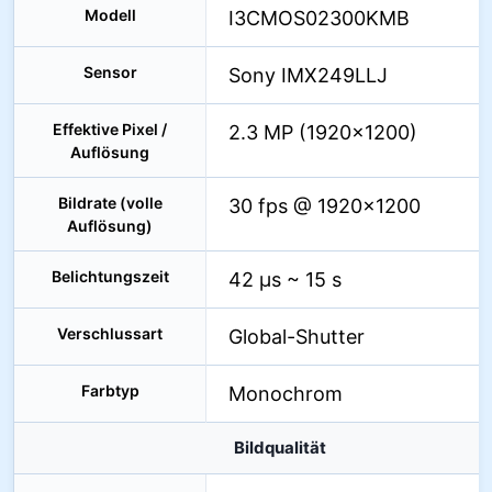
Modell
I3CMOS02300KMB
Sensor
Sony IMX249LLJ
Effektive Pixel /
2.3 MP (1920×1200)
Auflösung
Bildrate (volle
30 fps @ 1920×1200
Auflösung)
Belichtungszeit
42 µs ~ 15 s
Verschlussart
Global-Shutter
Farbtyp
Monochrom
Bildqualität