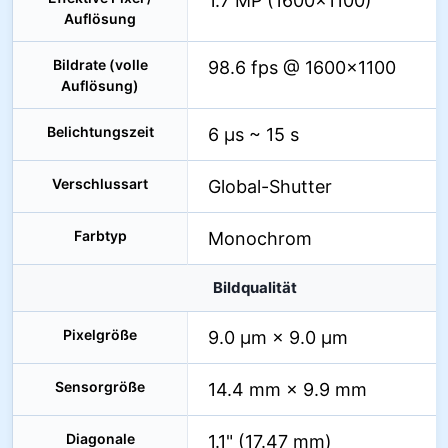
1.7 MP (1600×1100)
Auflösung
Bildrate (volle
98.6 fps @ 1600×1100
Auflösung)
Belichtungszeit
6 µs ~ 15 s
Verschlussart
Global-Shutter
Farbtyp
Monochrom
Bildqualität
Pixelgröße
9.0 µm × 9.0 µm
Sensorgröße
14.4 mm × 9.9 mm
Diagonale
1.1" (17.47 mm)