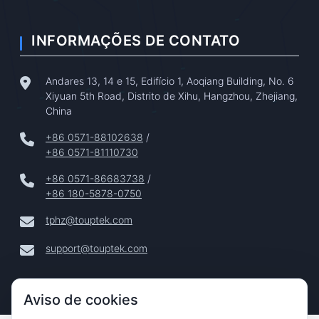
INFORMAÇÕES DE CONTATO
Andares 13, 14 e 15, Edifício 1, Aoqiang Building, No. 6
Xiyuan 5th Road, Distrito de Xihu, Hangzhou, Zhejiang,
China
+86 0571-88102638
/
+86 0571-81110730
+86 0571-86683738
/
+86 180-5878-0750
tphz@touptek.com
support@touptek.com
Aviso de cookies