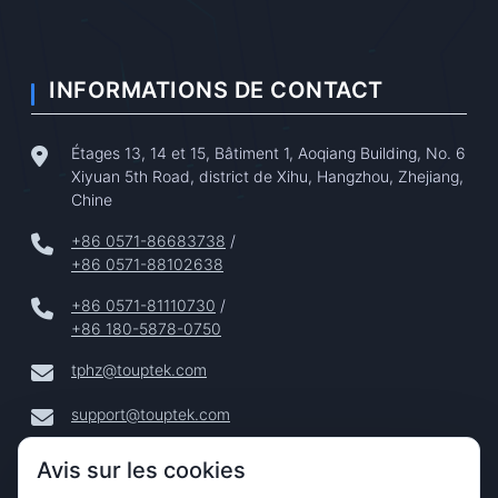
INFORMATIONS DE CONTACT
Étages 13, 14 et 15, Bâtiment 1, Aoqiang Building, No. 6
Xiyuan 5th Road, district de Xihu, Hangzhou, Zhejiang,
Chine
+86 0571-86683738
/
+86 0571-88102638
+86 0571-81110730
/
+86 180-5878-0750
tphz@touptek.com
support@touptek.com
Avis sur les cookies