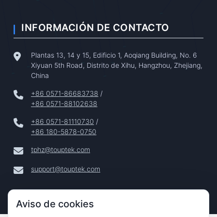
INFORMACIÓN DE CONTACTO
Plantas 13, 14 y 15, Edificio 1, Aoqiang Building, No. 6
Xiyuan 5th Road, Distrito de Xihu, Hangzhou, Zhejiang,
China
+86 0571-86683738
/
+86 0571-88102638
+86 0571-81110730
/
+86 180-5878-0750
tphz@touptek.com
support@touptek.com
Aviso de cookies