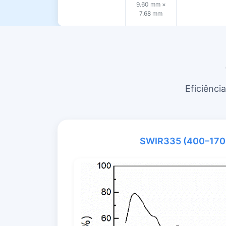
9.60 mm ×
7.68 mm
Eficiênci
SWIR335 (400–170