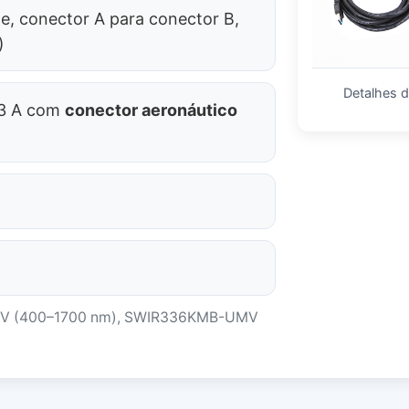
e, conector A para conector B,
)
Detalhes 
 3 A com
conector aeronáutico
MV (400–1700 nm), SWIR336KMB-UMV