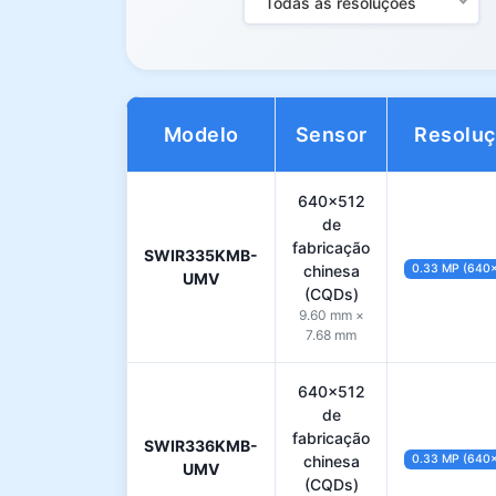
Todas as resoluções
Modelo
Sensor
Resolu
640×512
de
fabricação
SWIR335KMB-
chinesa
0.33 MP (640
UMV
(CQDs)
9.60 mm ×
7.68 mm
640×512
de
fabricação
SWIR336KMB-
chinesa
0.33 MP (640
UMV
(CQDs)