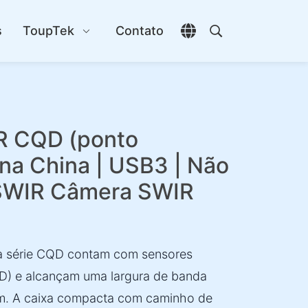
s
ToupTek
Contato
Abrir seletor de idio
Abrir pesquisa
R CQD (ponto
 na China | USB3 | Não
 SWIR Câmera SWIR
da série CQD contam com sensores
D) e alcançam uma largura de banda
m. A caixa compacta com caminho de