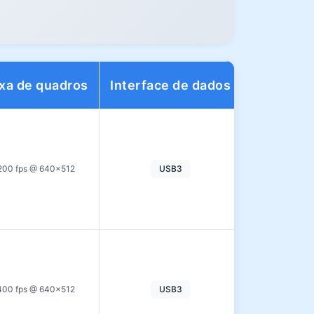
xa de quadros
Interface de dados
Faixa din
200 fps @ 640×512
USB3
—
400 fps @ 640×512
USB3
66 dB