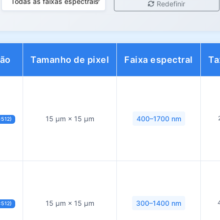
Todas as faixas espectrais
Redefinir
ção
Tamanho de pixel
Faixa espectral
Ta
15 µm × 15 µm
400–1700 nm
×512)
15 µm × 15 µm
300–1400 nm
×512)