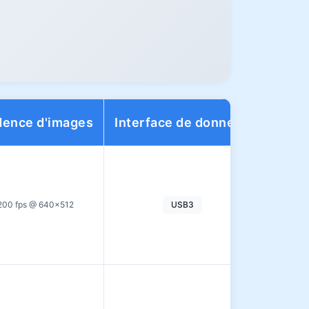
ence d'images
Interface de données
Plage
200 fps @ 640×512
USB3