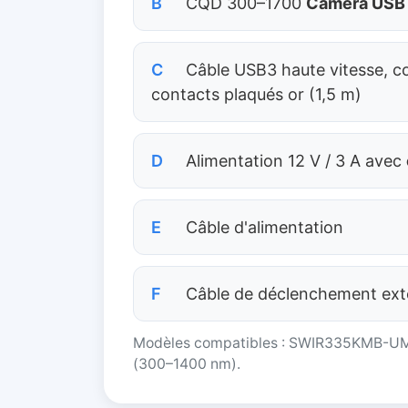
B
CQD 300–1700
Caméra USB
C
Câble USB3 haute vitesse, c
contacts plaqués or (1,5 m)
D
Alimentation 12 V / 3 A avec
E
Câble d'alimentation
F
Câble de déclenchement ext
Modèles compatibles : SWIR335KMB-
(300–1400 nm).