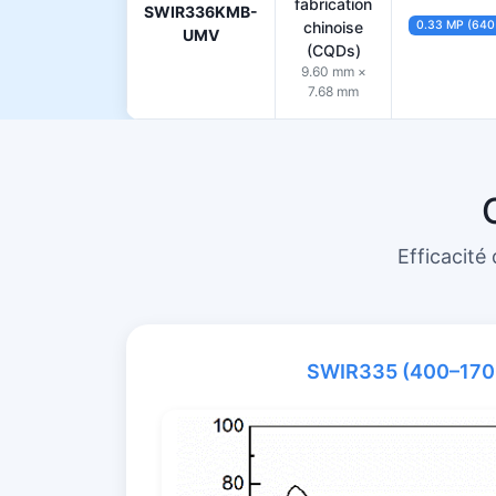
fabrication
SWIR336KMB-
chinoise
0.33 MP (640
UMV
(CQDs)
9.60 mm ×
7.68 mm
Efficacité
SWIR335 (400–170