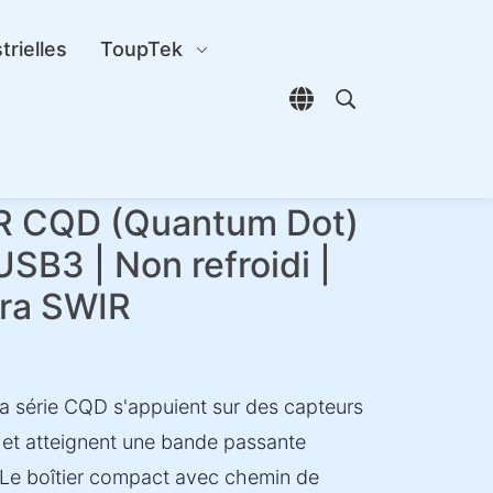
trielles
ToupTek
Ouvrir le sélecteur d
Ouvrir la reche
R CQD (Quantum Dot)
USB3 | Non refroidi |
ra SWIR
a série CQD s'appuient sur des capteurs
 et atteignent une bande passante
Le boîtier compact avec chemin de