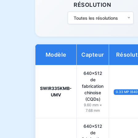
RÉSOLUTION
Toutes les résolutions
Modèle
Capteur
Résolut
640×512
de
fabrication
SWIR335KMB-
chinoise
0.33 MP (640
UMV
(CQDs)
9.60 mm ×
7.68 mm
640×512
de