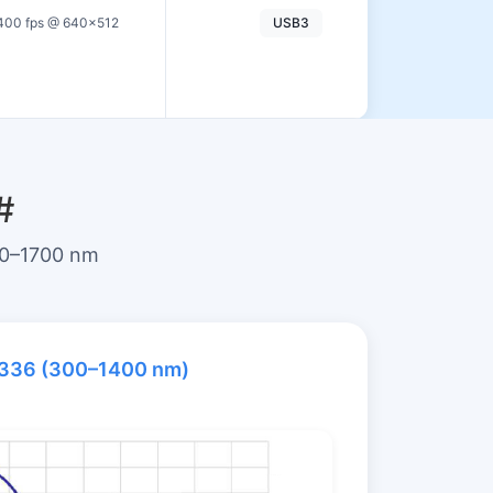
400 fps @ 640×512
USB3
#
300–1700 nm
336 (300–1400 nm)