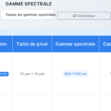
GAMME SPECTRALE
Toutes les gammes spectrales
Réinitialiser
ion
Taille de pixel
Gamme spectrale
Cad
15 µm × 15 µm
400–1700 nm
×512)