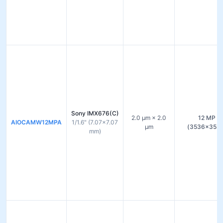
Sony IMX676(C)
2.0 µm × 2.0
12 MP
AIOCAMW12MPA
1/1.6" (7.07×7.07
µm
(3536×353
mm)