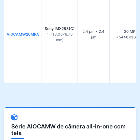
Sony IMX283(C)
2.4 µm × 2.4
20 MP
AIOCAMW20MPA
1" (13.06×8.76
µm
(5440×364
mm)
Série AIOCAMW de câmera all-in-one com
tela