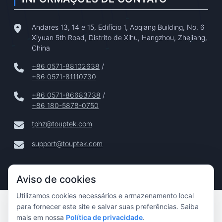
Andares 13, 14 e 15, Edifício 1, Aoqiang Building, No. 6
Xiyuan 5th Road, Distrito de Xihu, Hangzhou, Zhejiang,
China
+86 0571-88102638
/
+86 0571-81110730
+86 0571-86683738
/
+86 180-5878-0750
tphz@touptek.com
support@touptek.com
Aviso de cookies
Utilizamos cookies necessários e armazenamento local
Copyright © 2024–2026 Hangzhou ToupTek Photonics Co.,
para fornecer este site e salvar suas preferências. Saiba
Ltd. Todos Os Direitos Reservados |
mais em nossa
Política de privacidade
.