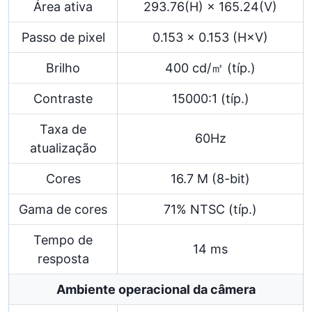
Área ativa
293.76(H) × 165.24(V)
Passo de pixel
0.153 × 0.153 (H×V)
Brilho
400 cd/㎡ (típ.)
Contraste
15000:1 (típ.)
Taxa de
60Hz
atualização
Cores
16.7 M (8-bit)
Gama de cores
71% NTSC (típ.)
Tempo de
14 ms
resposta
Ambiente operacional da câmera