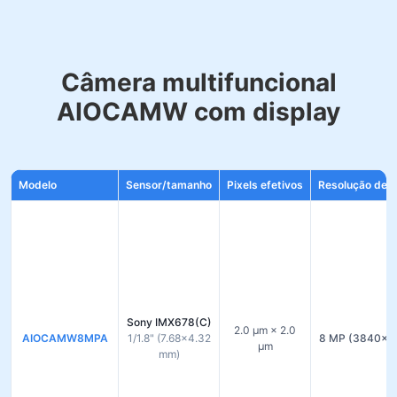
Câmera multifuncional
AIOCAMW com display
Modelo
Sensor/tamanho
Pixels efetivos
Resolução de s
Sony IMX678(C)
2.0 µm × 2.0
AIOCAMW8MPA
1/1.8" (7.68×4.32
8 MP (3840×2
µm
mm)