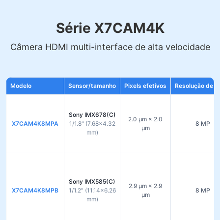
Série X7CAM4K
Câmera HDMI multi-interface de alta velocidade
Modelo
Sensor/tamanho
Pixels efetivos
Resolução de s
Sony IMX678(C)
2.0 µm × 2.0
X7CAM4K8MPA
1/1.8" (7.68×4.32
8 MP
µm
mm)
Sony IMX585(C)
2.9 µm × 2.9
X7CAM4K8MPB
1/1.2" (11.14×6.26
8 MP
µm
mm)