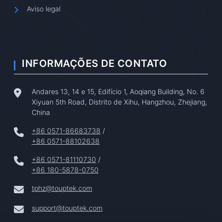
Aviso legal
INFORMAÇÕES DE CONTATO
Andares 13, 14 e 15, Edifício 1, Aoqiang Building, No. 6
Xiyuan 5th Road, Distrito de Xihu, Hangzhou, Zhejiang,
China
+86 0571-86683738
/
+86 0571-88102638
+86 0571-81110730
/
+86 180-5878-0750
tphz@touptek.com
support@touptek.com