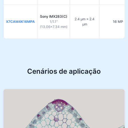
Sony IMX283(C)
2.4 µm × 2.4
X7CAM4K16MPA
1/1.1"
16 MP
µm
(13.06×7.34 mm)
Cenários de aplicação