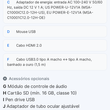
C
Adaptador de energia: entrada AC 100–240 V 50/60
Hz, saída DC 12 V 1 A; US POWER-U-12V1A (MSA-
C1000IC12.0-12H-US), EU POWER-E-12V1A (MSA-
C10001C12.0-12H-DE)
D
Mouse USB
E
Cabo HDMI 2.0
F
Cabo USB3.0 tipo A macho ↔ tipo A macho,
banhado a ouro (1,5 m)
Acessórios opcionais
G
Módulo de controle de áudio
H
Cartão SD (mín. 16 GB, classe 10)
I
Pen drive USB
J
Adaptador de tubo ocular ajustável