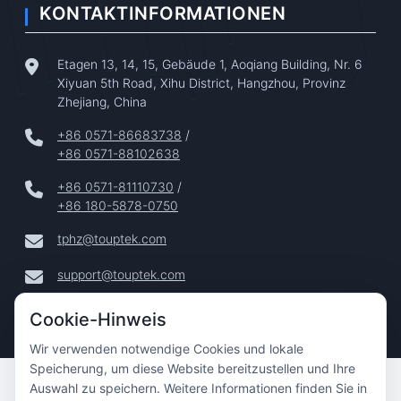
KONTAKTINFORMATIONEN
Etagen 13, 14, 15, Gebäude 1, Aoqiang Building, Nr. 6
Xiyuan 5th Road, Xihu District, Hangzhou, Provinz
Zhejiang, China
+86 0571-86683738
/
+86 0571-88102638
+86 0571-81110730
/
+86 180-5878-0750
tphz@touptek.com
support@touptek.com
Cookie-Hinweis
Wir verwenden notwendige Cookies und lokale
Speicherung, um diese Website bereitzustellen und Ihre
Copyright © 2024–2026 Hangzhou ToupTek Photonics Co.,
Auswahl zu speichern. Weitere Informationen finden Sie in