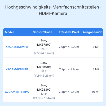
Hochgeschwindigkeits-Mehrfachschnittstellen-
HDMI-Kamera
Modell
Sensor/Größe
Effektive Pixel
Ausgabeauflösu
Sony
IMX678(C)
X7CAM4K8MPA
2.0µm × 2.0µm
8 MP
1/1.8"
(7.68×4.32mm)
Sony
IMX585(C)
X7CAM4K8MPB
2.9µm × 2.9µm
8 MP
1/1.2"
(11.14×6.26mm)
Sony
IMX283(C)
X7CAM4K16MPA
2.4µm × 2.4µm
16 MP
1/1.1"
(13.06×7.34mm)