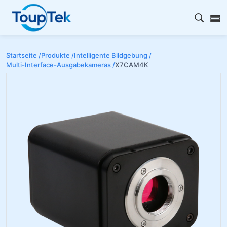
Open s
Startseite /
Produkte /
Intelligente Bildgebung /
Multi-Interface-Ausgabekameras /
X7CAM4K