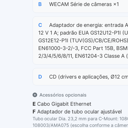
B
WECAM Série de câmeras ×1
C
Adaptador de energia: entrada 
12 V 1 A; padrão EUA GS12U12-P1I 
GS12E12-P1I (TUV(GS)/CB/CE/ROHS)
EN61000-3-2/-3, FCC Part 15B, BS
2/3/4/5/6/8/11, EN61204-3 Classe A (
D
CD (drivers e aplicações, Ø12 c
Acessórios opcionais
E
Cabo Gigabit Ethernet
F
Adaptador de tubo ocular ajustável
Tubo ocular Dia. 23,2 mm para C-Mount: 
108003/AMA075 (escolha conforme a câmera