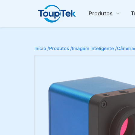
Produtos
T
Início /
Produtos /
Imagem inteligente /
Câmeras 