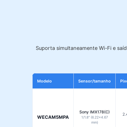
Suporta simultaneamente Wi-Fi e saíd
Modelo
Sensor/tamanho
Pix
Sony IMX178(C)
2.
WECAM5MPA
1/1.8" (6.22×4.67
mm)