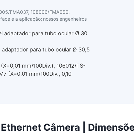
08005/FMA037, 108006/FMA050,
face e a aplicação; nossos engenheiros
 adaptador para tubo ocular Ø 30
adaptador para tubo ocular Ø 30,5
 (X=0,01 mm/100Div.), 106012/TS-
M7 (X=0,01 mm/100Div., 0,10
thernet Câmera | Dimensõe