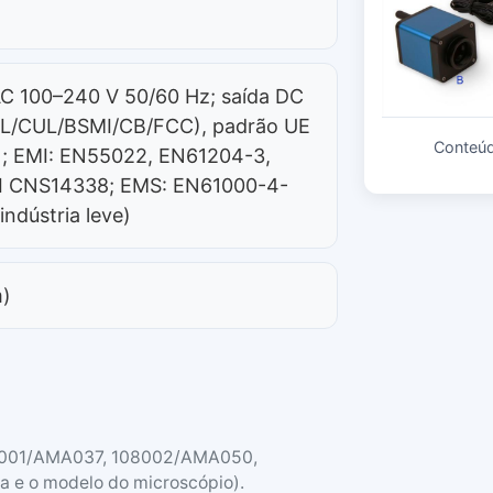
AC 100–240 V 50/60 Hz; saída DC
(UL/CUL/BSMI/CB/FCC), padrão UE
Conteú
; EMI: EN55022, EN61204-3,
MI CNS14338; EMS: EN61000-4-
indústria leve)
m)
108001/AMA037, 108002/AMA050,
 e o modelo do microscópio).