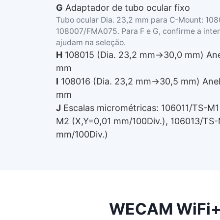
G
Adaptador de tubo ocular fixo
Tubo ocular Dia. 23,2 mm para C-Mount: 1
108007/FMA075. Para F e G, confirme a inter
ajudam na seleção.
H
108015 (Dia. 23,2 mm→30,0 mm) Anel
mm
I
108016 (Dia. 23,2 mm→30,5 mm) Anel 
mm
J
Escalas micrométricas: 106011/TS-M1
M2 (X,Y=0,01 mm/100Div.), 106013/TS-
mm/100Div.)
WECAM WiFi+E