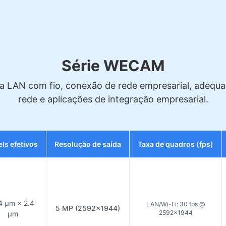
Série WECAM
a LAN com fio, conexão de rede empresarial, adequa
rede e aplicações de integração empresarial.
els efetivos
Resolução de saída
Taxa de quadros (fps)
4 µm × 2.4
LAN/Wi-Fi: 30 fps @
5 MP (2592×1944)
2592×1944
µm