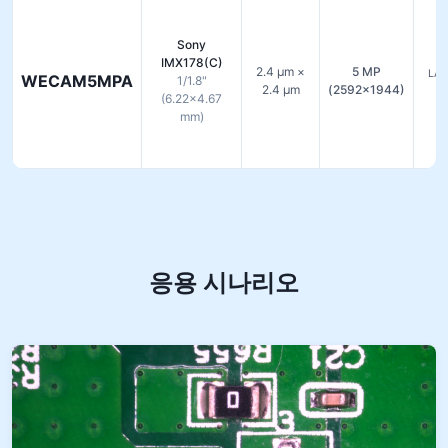
Sony
IMX178(C)
2.4 µm ×
5 MP
LAN
WECAM5MPA
1/1.8"
2.4 µm
(2592×1944)
(6.22×4.67
mm)
응용 시나리오