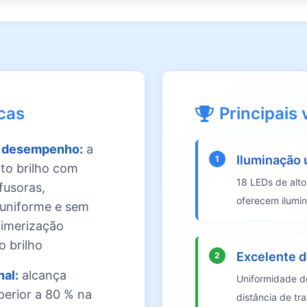
icas
Principais
o desempenho:
a
Iluminação 
1
lto brilho com
18 LEDs de alto
ifusoras,
oferecem ilumi
 uniforme e sem
imerização
o brilho
Excelente 
2
al:
alcança
Uniformidade d
perior a 80 % na
distância de tr