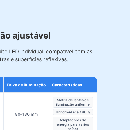
ão ajustável
uito LED individual, compatível com as
as e superfícies reflexivas.
o
Faixa de iluminação
Características
Matriz de lentes de
iluminação uniforme
Uniformidade ≥80 %
80–130 mm
Adaptadores de
energia para vários
países