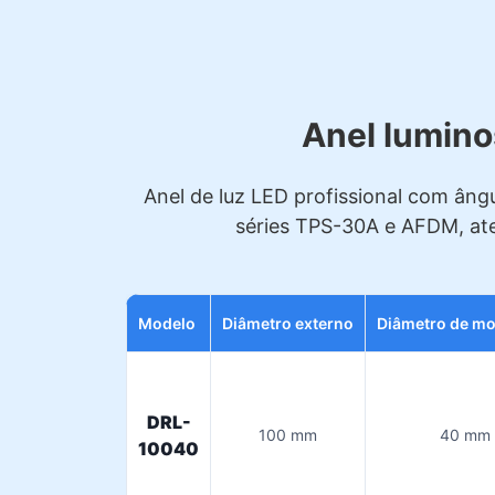
Anel lumino
Anel de luz LED profissional com ângu
séries TPS-30A e AFDM, aten
Modelo
Diâmetro externo
Diâmetro de m
DRL-
100 mm
40 mm
10040