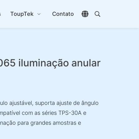
s
ToupTek
Contato
Abrir seletor de idio
Abrir pesquisa
5 iluminação anular
ulo ajustável, suporta ajuste de ângulo
ompatível com as séries TPS-30A e
inação para grandes amostras e