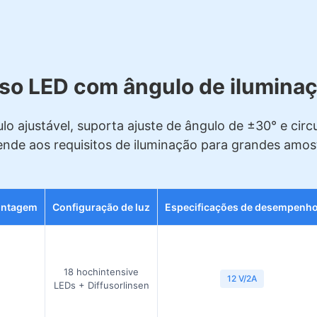
so LED com ângulo de iluminaç
lo ajustável, suporta ajuste de ângulo de ±30° e circ
de aos requisitos de iluminação para grandes amostr
ontagem
Configuração de luz
Especificações de desempenh
18 hochintensive
12 V/2A
LEDs + Diffusorlinsen