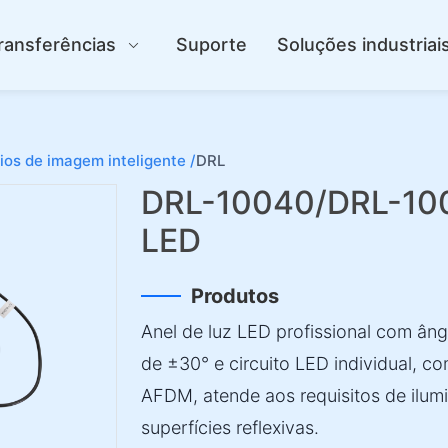
ransferências
Suporte
Soluções industriai
ios de imagem inteligente /
DRL
DRL-10040/DRL-1006
LED
Produtos
Anel de luz LED profissional com âng
de ±30° e circuito LED individual, c
AFDM, atende aos requisitos de ilum
superfícies reflexivas.