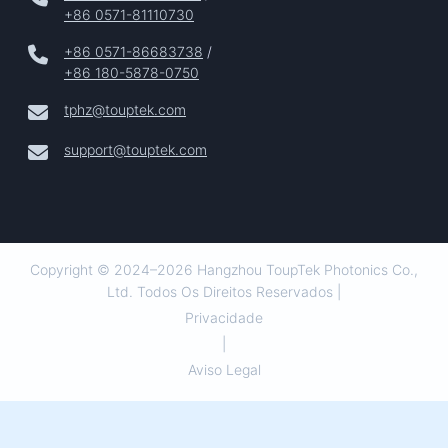
+86 0571-81110730
+86 0571-86683738
/
+86 180-5878-0750
tphz@touptek.com
support@touptek.com
Copyright © 2024–2026 Hangzhou ToupTek Photonics Co.,
Ltd. Todos Os Direitos Reservados |
Privacidade
|
Aviso Legal