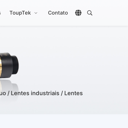
s
ToupTek
Contato
Abrir seletor de idio
Abrir pesquisa
 / Lentes industriais / Lentes