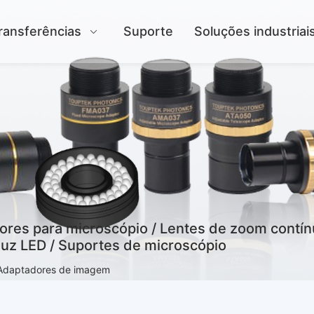
ransferências
Suporte
Soluções industriai
es para microscópio / Lentes de zoom contínuo
luz LED / Suportes de microscópio
Adaptadores de imagem