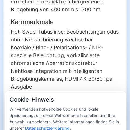
erreichen eine spektrenübergreifende
Bildgebung von 400 nm bis 1700 nm.
Kernmerkmale
Hot-Swap-Tubuslinse: Beobachtungsmodus
ohne Neukalibrierung wechselbar
Koaxiale / Ring- / Polarisations- / NIR-
spezielle Beleuchtung, vorkalibrierte
chromatische Aberrationskorrektur
Nahtlose Integration mit intelligenten
Bildgebungskameras, HDMI 4K 30/60 fps
Ausgabe
Offenes SDK, unterstützt Deep-Learning-
Cookie-Hinweis
Defekterkennung
Anwendungsszenarien
Wir verwenden notwendige Cookies und lokale
Speicherung, um diese Website bereitzustellen und Ihre
DIC
: Transparente Filme, Photoresist-
Auswahl zu speichern. Weitere Informationen finden Sie in
Reliefkontrast •
BMM
: Gussteile,
unserer
Datenschutzerklärung
.