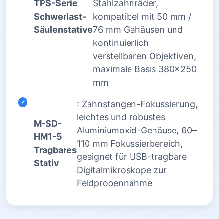
TPS-Serie
Stahlzahnräder,
Schwerlast-
kompatibel mit 50 mm /
Säulenstative
76 mm Gehäusen und
kontinuierlich
verstellbaren Objektiven,
maximale Basis 380×250
mm
: Zahnstangen-Fokussierung,
leichtes und robustes
M-SD-
Aluminiumoxid-Gehäuse, 60–
HM1-5
110 mm Fokussierbereich,
Tragbares
geeignet für USB-tragbare
Stativ
Digitalmikroskope zur
Feldprobennahme