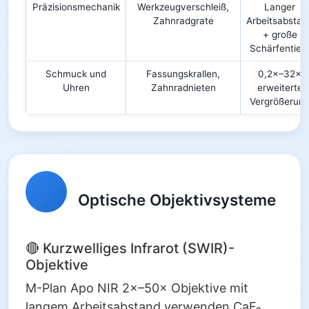
Präzisionsmechanik
Werkzeugverschleiß,
Langer
Zahnradgrate
Arbeitsabstan
+ große
Schärfentief
Schmuck und
Fassungskrallen,
0,2×–32×
Uhren
Zahnradnieten
erweiterte
Vergrößerun
Optische Objektivsysteme
🔴 Kurzwelliges Infrarot (SWIR)-
Objektive
M-Plan Apo NIR 2×–50× Objektive mit
langem Arbeitsabstand verwenden CaF₂