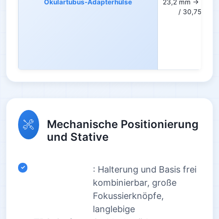
Okulartubus-Adapterhülse
23,2 mm → 30 / 
/ 30,75 mm
Mechanische Positionierung
und Stative
: Halterung und Basis frei
kombinierbar, große
Fokussierknöpfe,
langlebige