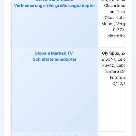
Verkleinerungs-/Vergrößerungsadapter
Okulartubus, 31
mm Teleskop-
Okulartubus → 
Mount, Vergröße
0,37×–1×
einstellbar/fes
Globale Marken TV-
Olympus, Zeiss (
Schnittstellenadapter
& 60N), Leica, Ni
Huvitz, Labomed
andere Dreifac
Fototubus →
C/T2/M52