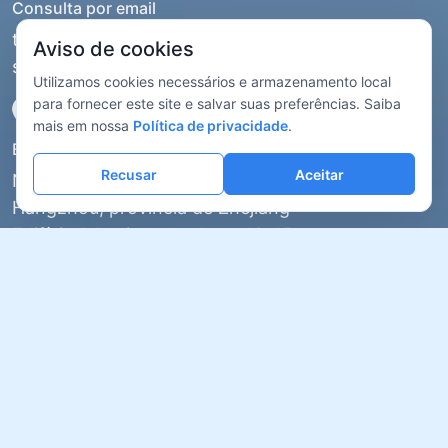
Consulta por email
tphz@touptek.com
Aviso de cookies
support@touptek.com
Utilizamos cookies necessários e armazenamento local
para fornecer este site e salvar suas preferências. Saiba
mais em nossa
Política de privacidade
.
Endereço da empresa
Recusar
Aceitar
Nº 6, Xiyuan 5th Road, distrito de Xihu,
Hangzhou, província de Zhejiang
Edifício 1 Aoqiang, andares 13–15