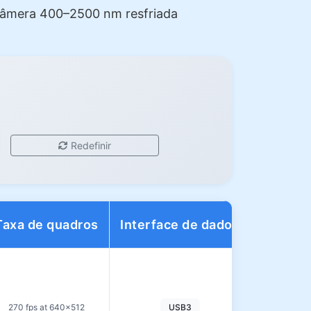
 Câmera 400–2500 nm resfriada
Redefinir
Taxa de quadros
Interface de dados
Faixa d
270 fps at 640×512
USB3