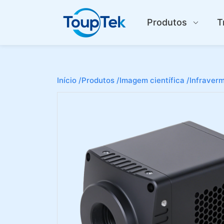
Produtos
T
Início /
Produtos /
Imagem científica /
Infraverm