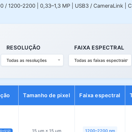
0 / 1200-2200 | 0,33–1,3 MP | USB3 / CameraLink |
RESOLUÇÃO
FAIXA ESPECTRAL
Todas as resoluções
Todas as faixas espectrais
ução
Tamanho de pixel
Faixa espectral
15 µm × 15 µm
1200–2200 nm
40×512)