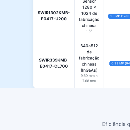
Sensor
1280 ×
SWIR1302KMB-
1024 de
1.3 MP (1280
E0417-U200
fabricação
chinesa
1.5"
640×512
de
fabricação
SWIR339KMB-
chinesa
0.33 MP (6
E0417-CL700
(InGaAs)
9.60 mm ×
7.68 mm
Eficiência