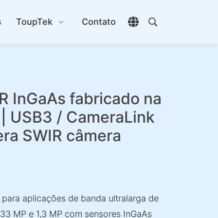
s
ToupTek
Contato
Abrir seletor de idio
Abrir pesquisa
 InGaAs fabricado na
 | USB3 / CameraLink
mera SWIR câmera
para aplicações de banda ultralarga de
,33 MP e 1,3 MP com sensores InGaAs