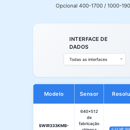
Opcional 400-1700 / 1000-190
INTERFACE DE
DADOS
Todas as interfaces
Modelo
Sensor
Resol
640×512
de
fabricação
SWIR333KMB-
chinesa
0.33 MP (6