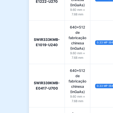
E1222-U270
(InGaAs)
9.60 mm ×
7.68 mm
640×512
de
fabricação
SWIR333KMB-
chinesa
0.33 MP (6
E1019-U240
(InGaAs)
9.60 mm ×
7.68 mm
640×512
de
fabricação
SWIR339KMB-
chinesa
0.33 MP (6
E0417-U700
(InGaAs)
9.60 mm ×
7.68 mm