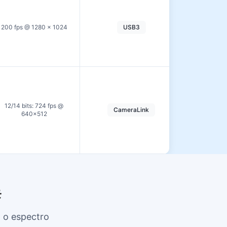
70.59 dB (
dB (MG), 
200 fps @ 1280 × 1024
USB3
(HG) (ape
referê
44.5 dB (H
12/14 bits: 724 fps @
CameraLink
dB (MCG),
640×512
(LC
#
 o espectro