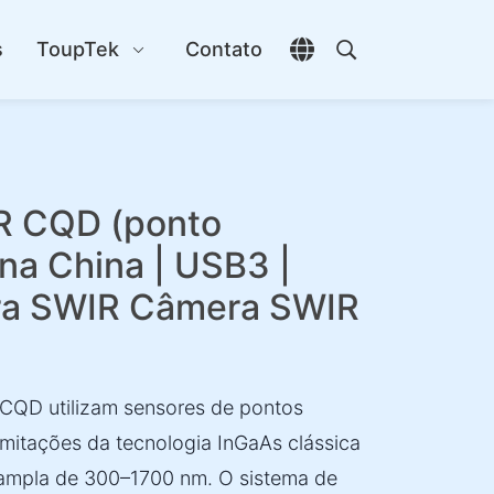
s
ToupTek
Contato
Abrir seletor de idio
Abrir pesquisa
R CQD (ponto
 na China | USB3 |
era SWIR Câmera SWIR
 CQD utilizam sensores de pontos
imitações da tecnologia InGaAs clássica
a-ampla de 300–1700 nm. O sistema de