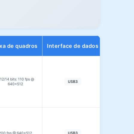
xa de quadros
Interface de dados
Faixa din
12/14 bits: 110 fps @
USB3
71.6 d
640×512
200 fps @ 640×512
USB3
—