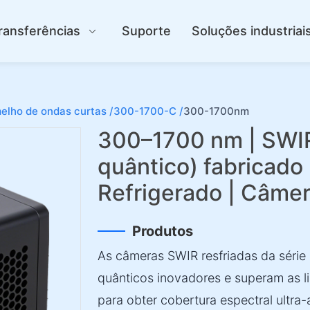
ransferências
Suporte
Soluções industriai
elho de ondas curtas /
300-1700-C /
300-1700nm
300–1700 nm | SWI
quântico) fabricado
Refrigerado | Câm
Produtos
As câmeras SWIR resfriadas da série
quânticos inovadores e superam as l
para obter cobertura espectral ultr