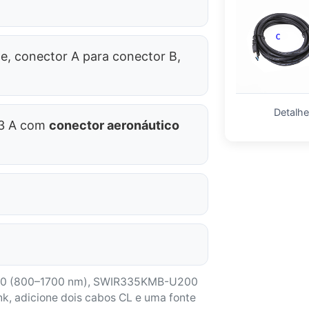
e, conector A para conector B,
Detalh
 3 A com
conector aeronáutico
10 (800–1700 nm), SWIR335KMB-U200
, adicione dois cabos CL e uma fonte