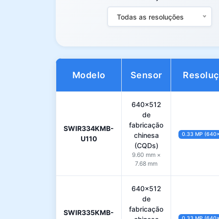
Todas as resoluções
Modelo
Sensor
Resolu
640×512
de
fabricação
SWIR334KMB-
chinesa
0.33 MP (640
U110
(CQDs)
9.60 mm ×
7.68 mm
640×512
de
fabricação
SWIR335KMB-
0.33 MP (640