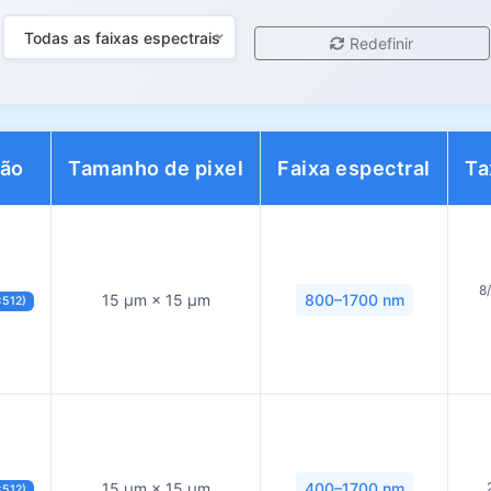
Todas as faixas espectrais
Redefinir
ção
Tamanho de pixel
Faixa espectral
Ta
8/
15 µm × 15 µm
800–1700 nm
×512)
15 µm × 15 µm
400–1700 nm
×512)