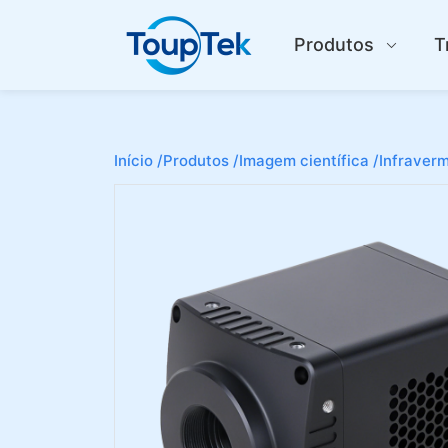
Produtos
T
Início /
Produtos /
Imagem científica /
Infraverm