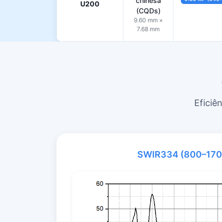
chinesa
U200
(CQDs)
9.60 mm ×
7.68 mm
Eficiê
SWIR334 (800–170